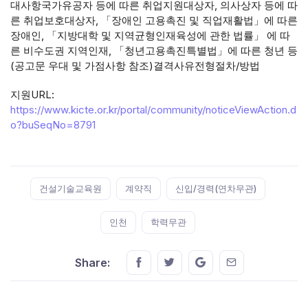
대사항국가유공자 등에 따른 취업지원대상자, 의사상자 등에 따
른 취업보호대상자, 「장애인 고용촉진 및 직업재활법」에 따른
장애인, 「지방대학 및 지역균형인재육성에 관한 법률」 에 따
른 비수도권 지역인재, 「청년고용촉진특별법」에 따른 청년 등
(공고문 우대 및 가점사항 참조)결격사유전형절차/방법
지원URL:
https://www.kicte.or.kr/portal/community/noticeViewAction.d
o?buSeqNo=8791
Tags:
건설기술교육원
계약직
신입/경력(연차무관)
인천
학력무관
Share this on FaceBook
Share this on Twitter
Share this on GMail
Share this on E
Share: