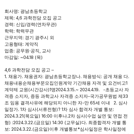
회사명: 광남초등학교
제목: 4,6 과학전담 모집 공고
경력: 신입/경력(연차무관)
학력: 학력무관
근무지역: 경기 광주시 외
고용형태: 계약직
업종: 공무원·공직, 교사
마감일: ~04.18 (목)
4,6 과학전담 모집 공고 –
1. 채용가. 채용권자: 광남초등학교장나. 채용방식: 공개 채용 다.
채용내용순채용부문모집인원계약 기간채용 자격 및 요건비고1
계약제 교원(시간강사)1명2024.3.15.~ 2024.4.19. -초등교사 자
격증 소지자, 증등 과학교사 자격증 소지자-국가공무원법 제33
조 임용 결격사유에 해당되지 아니한 자-만 65세 이내 2. 심사
일정가. 1차 심사(서류전형)? 1차 심사 합격자 개별 통보:
2024.3.21(목요일) 16:00 이후나.2차 심사(수업 실연 및 면접 전
형) :2024.3.22.(금요일) 14:30 (교무실)다. 최종합격자 개별 통
보: 2024.3.22.(금요일)이후 개별통보*심사일정은 학사일정에