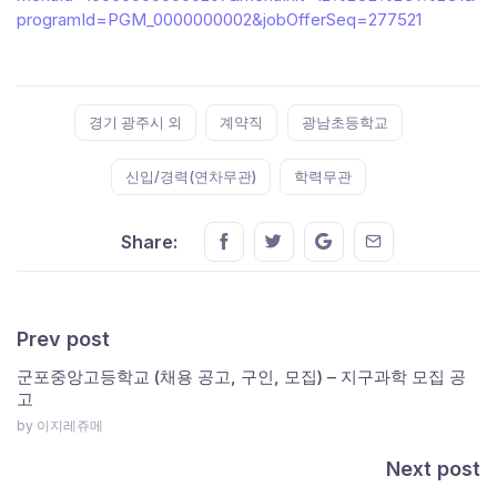
programId=PGM_0000000002&jobOfferSeq=277521
Tags:
경기 광주시 외
계약직
광남초등학교
신입/경력(연차무관)
학력무관
Share this on FaceBook
Share this on Twitter
Share this on GMail
Share this on E
Share:
Prev post
군포중앙고등학교 (채용 공고, 구인, 모집) – 지구과학 모집 공
고
by 이지레쥬메
Next post