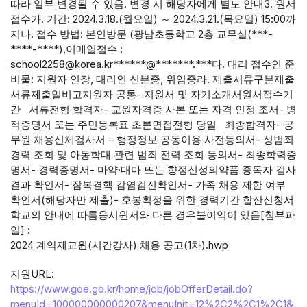
따라 일부 변경될 수 있음. 변경 시 해당자에게 별도 안내3. 원서
접수가. 기간: 2024.3.18.(월요일) ～ 2024.3.21.(목요일) 15:00까
지나. 접수 방법: 본인방문 (광남초등학교 2층 교무실(***-
****-****),이메일접수 :
school2258@korea.kr******@*******.***다. 대리 접수인 준
비물: 지원자 인장, 대리인 신분증, 위임증라. 제출서류구분제출
서류제출일비고지원자 공통- 지원서 및 자기소개서원서접수기
간 서류전형 합격자- 교원자격증 사본 또는 자격 인정 조서- 병
적증명서 또는 주민등록표 초본면접전형 당일 최종합격자- 공
무원 채용신체검사서 – 행정정보 공동이용 사전동의서- 성범죄
경력 조회 및 아동학대 관련 범죄 전력 조회 동의서- 최종학력증
명서- 경력증명서- 마약·대마 또는 향정신성의약품 중독자 검사
결과 확인서- 잠복결핵 감염검진확인서- 가족 채용 제한 여부
확인서(해당자만 제출)- 호봉획정을 위한 경력기간 합산신청서
학교의 안내에 따름응시원서와 다른 경우불이익이 있음[첨부파
일] :
2024 계약제교원(시간강사) 채용 공고(1차).hwp
지원URL:
https://www.goe.go.kr/home/job/jobOfferDetail.do?
menuId=100000000000207&menuInit=12%2C2%2C1%2C1&