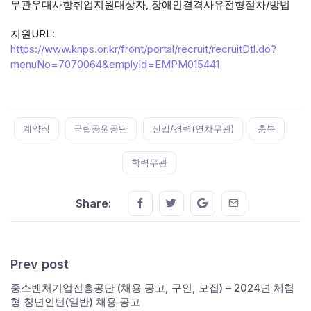
무관우대사항취업지원대상자, 장애인결격사유전형절차/방법
지원URL:
https://www.knps.or.kr/front/portal/recruit/recruitDtl.do?
menuNo=7070064&emplyId=EMPM015441
Tags:
계약직
국립공원공단
신입/경력(연차무관)
충북
학력무관
Share this on FaceBook
Share this on Twitter
Share this on GMail
Share this on E
Share:
Prev post
중소벤처기업진흥공단 (채용 공고, 구인, 모집) – 2024년 체험
형 청년인턴(일반) 채용 공고