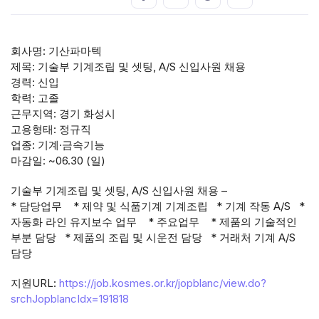
회사명: 기산파마텍
제목: 기술부 기계조립 및 셋팅, A/S 신입사원 채용
경력: 신입
학력: 고졸
근무지역: 경기 화성시
고용형태: 정규직
업종: 기계·금속기능
마감일: ~06.30 (일)
기술부 기계조립 및 셋팅, A/S 신입사원 채용 –
* 담당업무 * 제약 및 식품기계 기계조립 * 기계 작동 A/S *
자동화 라인 유지보수 업무 * 주요업무 * 제품의 기술적인
부분 담당 * 제품의 조립 및 시운전 담당 * 거래처 기계 A/S
담당
지원URL:
https://job.kosmes.or.kr/jopblanc/view.do?
srchJopblancIdx=191818