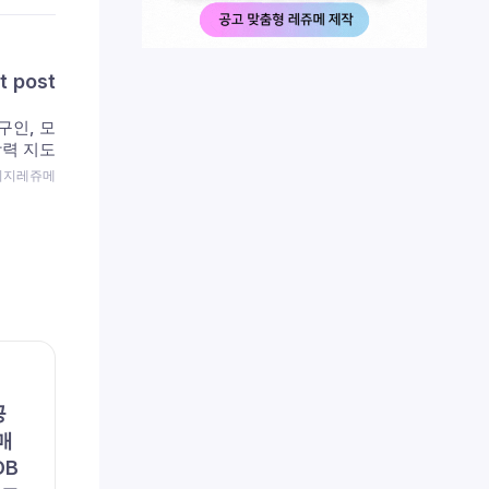
t post
구인, 모
학력 지도
 이지레쥬메
채용공고
채용공
공
(주)포지텍 (채용 공고, 구인,
리에
매
모집) – [일자리매칭플랫폼]
용 공
DB
솔루션 품질관리
이즈