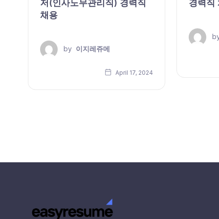
저(인사노무관리직) 경력직
경력직
채용
b
by
이지레쥬메
24
April 17, 2024