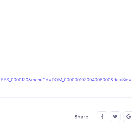
ardId=BBS_0000130&menuCd=DOM_000000103004006000&dataSid=
Share this o
Share t
Share: