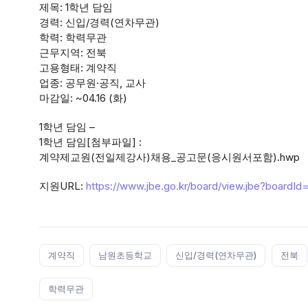
제목: 1학년 담임
경력: 신입/경력(연차무관)
학력: 학력무관
근무지역: 전북
고용형태: 계약직
업종: 공무원·공직, 교사
마감일: ~04.16 (화)
1학년 담임 –
1학년 담임[첨부파일] :
계약제교원(전일제강사)채용_공고문(응시원서포함).hwp
지원URL:
https://www.jbe.go.kr/board/view.jbe?bo
Tags:
계약직
남원초등학교
신입/경력(연차무관)
전북
학력무관