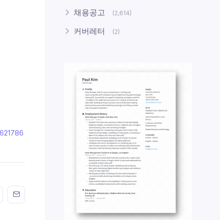
채용공고
(2,614)
커버레터
(2)
621786
n FaceBook
his on Twitter
Share this on GMail
Share this on EMail