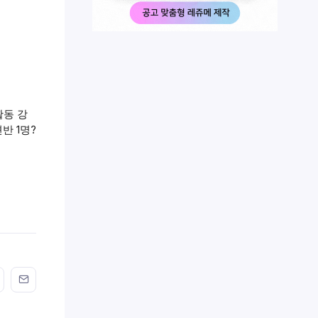
활동 강
반 1명?
n FaceBook
his on Twitter
Share this on GMail
Share this on EMail