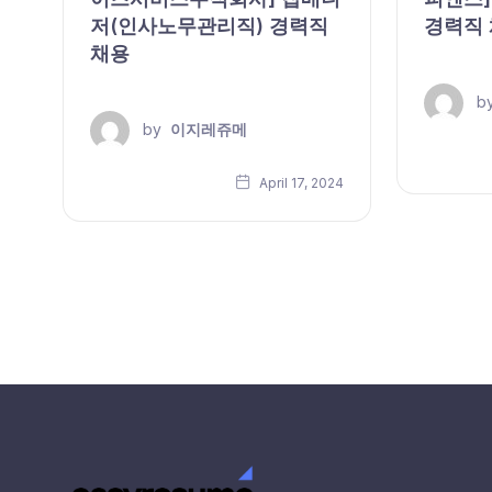
저(인사노무관리직) 경력직
경력직
채용
b
by
이지레쥬메
24
April 17, 2024