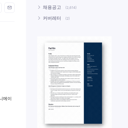
n FaceBook
his on Twitter
Share this on GMail
Share this on EMail
채용공고
(2,614)
커버레터
(2)
애니메이