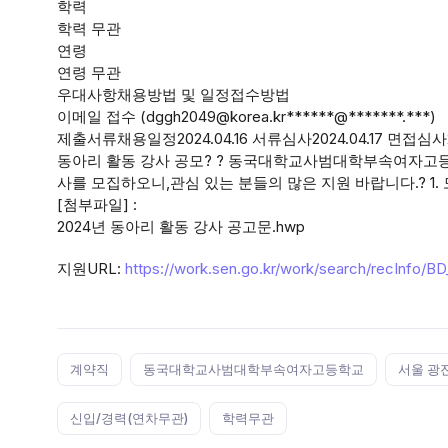
학력
학력 무관
연령
연령 무관
우대사항채용방법 및 일정접수방법
이메일 접수 (dggh2049@korea.kr******@*******.***)
제출서류채용일정2024.04.16 서류심사2024.04.17 면접심사
동아리 활동 강사 공모? ? 동국대학교사범대학부속여자고
사를 모집하오니,관심 있는 분들의 많은 지원 바랍니다.? 1. 모
[첨부파일] :
2024년 동아리 활동 강사 공고문.hwp
지원URL:
https://work.sen.go.kr/work/search/recInfo/
Tags:
계약직
동국대학교사범대학부속여자고등학교
서울 광
신입/경력(연차무관)
학력무관