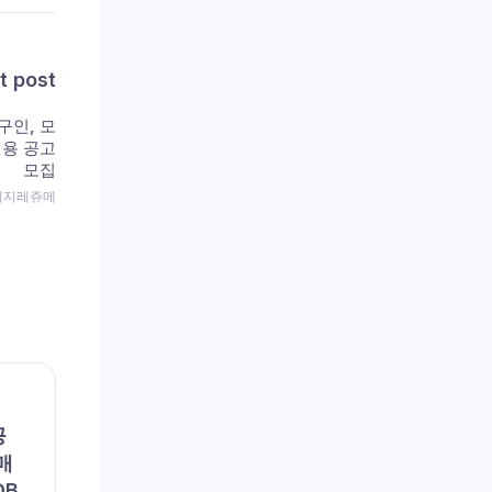
t post
구인, 모
채용 공고
모집
 이지레쥬메
채용공고
채용공
공
(주)포지텍 (채용 공고, 구인,
리에
매
모집) – [일자리매칭플랫폼]
용 공
DB
솔루션 품질관리
이즈