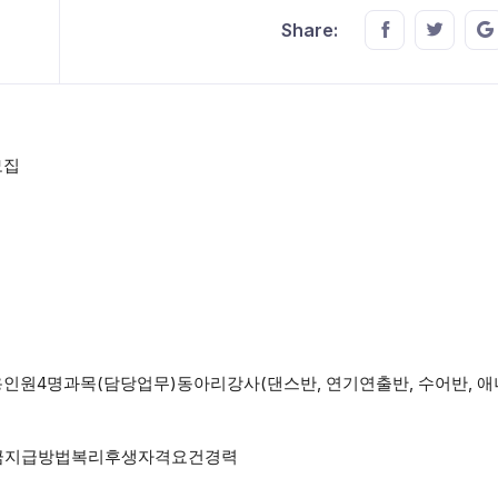
Share this o
Share t
Share:
모집
4명과목(담당업무)동아리강사(댄스반, 연기연출반, 수어반, 
보수/임금지급방법복리후생자격요건경력