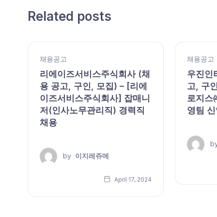
Related posts
채용공고
채용공고
리에이즈서비스주식회사 (채
우진인터
용 공고, 구인, 모집) – [리에
고, 구인
이즈서비스주식회사] 잡매니
로지스㈜
모
저(인사노무관리직) 경력직
영팀 신
채용
b
by
이지레쥬메
24
April 17, 2024