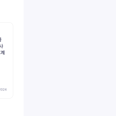
채용공고
채용공
공
파란손해사정(주) (채용 공
리에
사
고, 구인, 모집) – [일자리매
용 공
회계
칭플랫폼] 파란손해사정 DB
이즈
손보 심사 신입 및 경력자 모
저(
집
채용
by
이지레쥬메
 2024
April 17, 2024