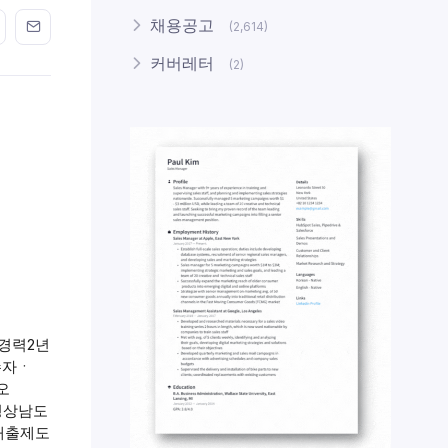
n FaceBook
his on Twitter
Share this on GMail
Share this on EMail
채용공고
(2,614)
커버레터
(2)
 경력2년
수자ㆍ
오
 경상남도
원대출제도