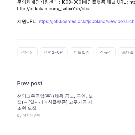
문의처매칭지원센터 : 1899-3001매칭플랫폼 채널 URL : http:/
http://pf.kakao.com/_sxhxiYxb/chat
지원URL:
https://job.kosmes.or.kr/jopblanc/view.do?sr
Tags:
경남 외
경력2~0년
미트벨리
정규직
초대졸
Prev post
선영고무공업(주) (채용 공고, 구인, 모
집) – [일자리매칭플랫폼] 고무가공 제
조원 모집
by 이지레쥬메