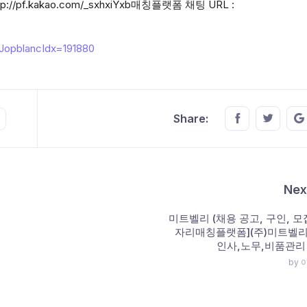
/pf.kakao.com/_sxhxiYxb매칭플랫폼 채팅 URL :
chJopblancIdx=191880
Share this o
Share t
Share:
Nex
미트벨리 (채용 공고, 구인, 모집
자리매칭플랫폼](주)미트벨리
인사,노무,비품관리
by