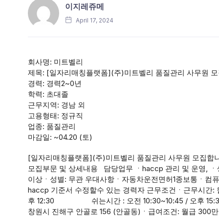
이지레쥬메
April 17, 2024
회사명: 미트벨리
제목: [일자리매칭플랫폼](주)미트벨리 품질관리 사무원 모집
경력: 경력2~0년
학력: 초대졸
근무지역: 경남 외
고용형태: 정규직
업종: 품질관리
마감일: ~04.20 (토)
[일자리매칭플랫폼](주)미트벨리 품질관리 사무원 모집합니다. 
모집부문 및 상세내용 담당업무 ㆍhaccp 관리 및 운영, 
이상ㆍ성별: 무관 우대사항ㆍ자동차운전면허1종보통ㆍ컴퓨터활
haccp 기준서 수정할수 있는 경력자 근무조건ㆍ근무시간: 월~금
후 12:30 쉬는시간 : 오전 10:30~10:45 / 오후 15
창원시 진해구 안골로 156 (안골동)ㆍ급여조건: 월급 3