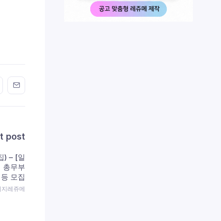
n FaceBook
his on Twitter
Share this on GMail
Share this on EMail
t post
) – [일
 총무부
 등 모집
 이지레쥬메