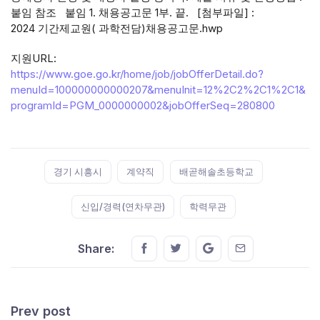
붙임 참조 붙임 1. 채용공고문 1부. 끝. [첨부파일] :
2024 기간제교원( 과학전담)채용공고문.hwp
지원URL:
https://www.goe.go.kr/home/job/jobOfferDetail.do?
menuId=100000000000207&menuInit=12%2C2%2C1%2C1&
programId=PGM_0000000002&jobOfferSeq=280800
Tags:
경기 시흥시
계약직
배곧해솔초등학교
신입/경력(연차무관)
학력무관
Share this on FaceBook
Share this on Twitter
Share this on GMail
Share this on E
Share:
Prev post