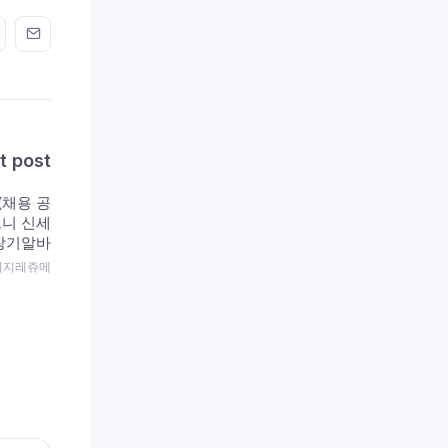
n FaceBook
his on Twitter
Share this on GMail
Share this on EMail
t post
채용 공
트니 신세
 장기알바
 이지레쥬메