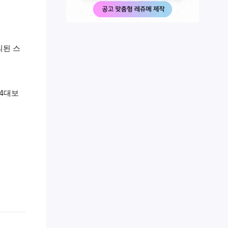
협의된 스
 4대보