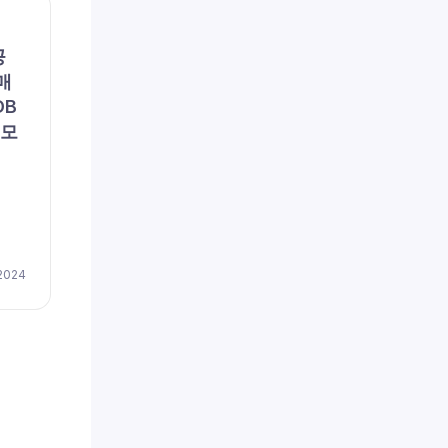
채용공고
채용공
공
(주)포지텍 (채용 공고, 구인,
리에
매
모집) – [일자리매칭플랫폼]
용 공
DB
솔루션 품질관리
이즈
 모
저(
채용
by
이지레쥬메
April 17, 2024
 2024