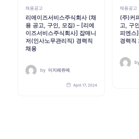
채용공고
채용공고
,
리에이즈서비스주식회사 (채
(주)커
용 공고, 구인, 모집) – [리에
고, 구인
이즈서비스주식회사] 잡매니
피엔스]
저(인사노무관리직) 경력직
경력직
채용
b
by
이지레쥬메
24
April 17, 2024