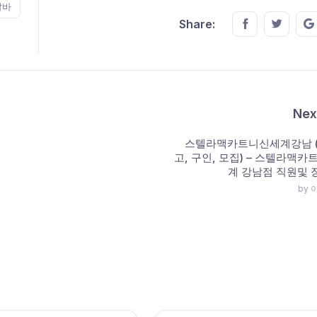
알바
Share this o
Share t
Share:
Nex
스텔라맥카트니신세계강남 (
고, 구인, 모집) – 스텔라맥카
계 강남점 직원및
by