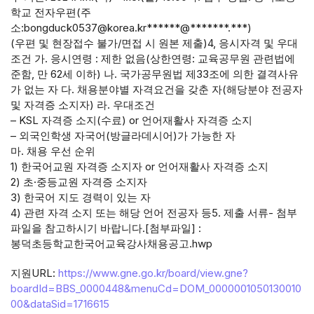
학교 전자우편(주
소:bongduck0537@korea.kr******@*******.***)
(우편 및 현장접수 불가/면접 시 원본 제출)4, 응시자격 및 우대
조건 가. 응시연령 : 제한 없음(상한연령: 교육공무원 관련법에
준함, 만 62세 이하) 나. 국가공무원법 제33조에 의한 결격사유
가 없는 자 다. 채용분야별 자격요건을 갖춘 자(해당분야 전공자
및 자격증 소지자) 라. 우대조건
– KSL 자격증 소지(수료) or 언어재활사 자격증 소지
– 외국인학생 자국어(방글라데시어)가 가능한 자
마. 채용 우선 순위
1) 한국어교원 자격증 소지자 or 언어재활사 자격증 소지
2) 초·중등교원 자격증 소지자
3) 한국어 지도 경력이 있는 자
4) 관련 자격 소지 또는 해당 언어 전공자 등5. 제출 서류- 첨부
파일을 참고하시기 바랍니다.[첨부파일] :
봉덕초등학교한국어교육강사채용공고.hwp
지원URL:
https://www.gne.go.kr/board/view.gne?
boardId=BBS_0000448&menuCd=DOM_0000001050130010
00&dataSid=1716615