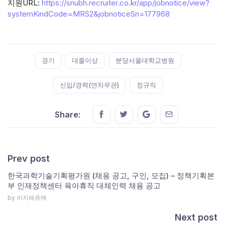
지원URL:
https://snubh.recruiter.co.kr/app/jobnotice/view?
systemKindCode=MRS2&jobnoticeSn=177968
Tags:
경기
대졸이상
분당서울대학교병원
신입/경력(연차무관)
정규직
Share this on FaceBook
Share this on Twitter
Share this on GMail
Share this on E
Share:
Prev post
한국과학기술기획평가원 (채용 공고, 구인, 모집) – 정책기획본
부 인재정책센터 육아휴직 대체인력 채용 공고
by 이지레쥬메
Next post