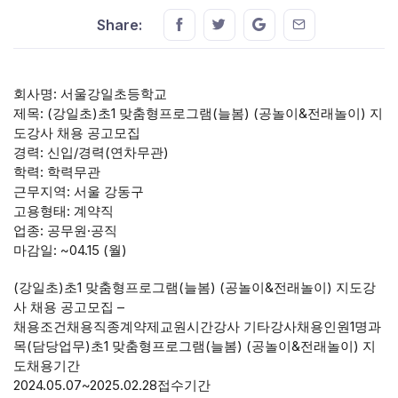
Share this on FaceBook
Share this on Twitter
Share this on GMail
Share this on E
Share:
회사명: 서울강일초등학교
제목: (강일초)초1 맞춤형프로그램(늘봄) (공놀이&전래놀이) 지
도강사 채용 공고모집
경력: 신입/경력(연차무관)
학력: 학력무관
근무지역: 서울 강동구
고용형태: 계약직
업종: 공무원·공직
마감일: ~04.15 (월)
(강일초)초1 맞춤형프로그램(늘봄) (공놀이&전래놀이) 지도강
사 채용 공고모집 –
채용조건채용직종계약제교원시간강사 기타강사채용인원1명과
목(담당업무)초1 맞춤형프로그램(늘봄) (공놀이&전래놀이) 지
도채용기간
2024.05.07~2025.02.28접수기간