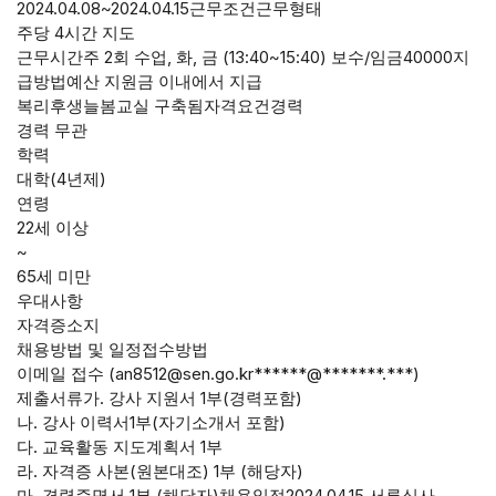
2024.04.08~2024.04.15근무조건근무형태
주당 4시간 지도
근무시간주 2회 수업, 화, 금 (13:40~15:40) 보수/임금40000지
급방법예산 지원금 이내에서 지급
복리후생늘봄교실 구축됨자격요건경력
경력 무관
학력
대학(4년제)
연령
22세 이상
~
65세 미만
우대사항
자격증소지
채용방법 및 일정접수방법
이메일 접수 (an8512@sen.go.kr******@*******.***)
제출서류가. 강사 지원서 1부(경력포함)
나. 강사 이력서1부(자기소개서 포함)
다. 교육활동 지도계획서 1부
라. 자격증 사본(원본대조) 1부 (해당자)
마. 경력증명서 1부 (해당자)채용일정2024.04.15 서류심사