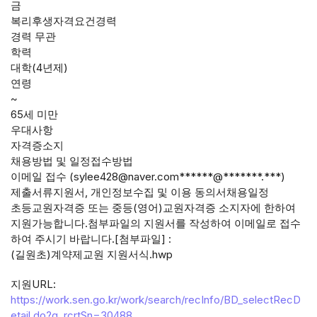
금
복리후생자격요건경력
경력 무관
학력
대학(4년제)
연령
~
65세 미만
우대사항
자격증소지
채용방법 및 일정접수방법
이메일 접수 (sylee428@naver.com******@*******.***)
제출서류지원서, 개인정보수집 및 이용 동의서채용일정
초등교원자격증 또는 중등(영어)교원자격증 소지자에 한하여
지원가능합니다.첨부파일의 지원서를 작성하여 이메일로 접수
하여 주시기 바랍니다.[첨부파일] :
(길원초)계약제교원 지원서식.hwp
지원URL:
https://work.sen.go.kr/work/search/recInfo/BD_selectRecD
etail.do?q_rcrtSn=30488