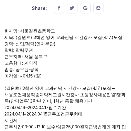
Share this on FaceBook
Share this on Twitter
Share this on GMail
Share this on E
Share:
회사명: 서울길원초등학교
제목: (길원초) 3학년 영어 교과전담 시간강사 모집(4.17.)모집
경력: 신입/경력(연차무관)
학력: 학력무관
근무지역: 서울 성북구
고용형태: 계약직
업종: 공무원·공직
마감일: ~04.15 (월)
(길원초) 3학년 영어 교과전담 시간강사 모집(4.17.)모집 –
채용조건채용직종계약제교원시간강사 초등강사채용인원1명과
목(담당업무)3학년 영어, 1학년 통합 채용기간
2024.04.16~2024.04.17접수기간
2024.04.11~2024.04.15근무조건근무형태
시간제
근무시간09:00~12:10 보수/임금25,000원지급방법개인 계좌 입