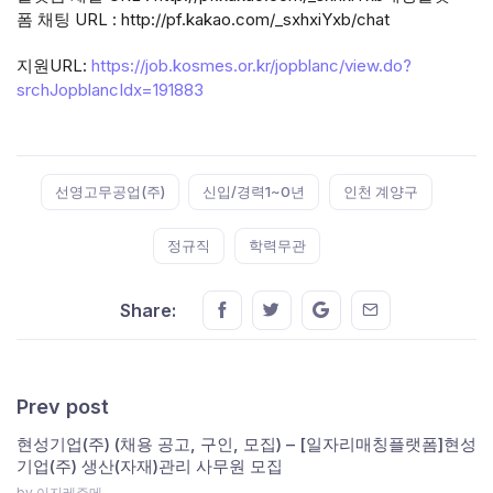
폼 채팅 URL : http://pf.kakao.com/_sxhxiYxb/chat
지원URL:
https://job.kosmes.or.kr/jopblanc/view.do?
srchJopblancIdx=191883
Tags:
선영고무공업(주)
신입/경력1~0년
인천 계양구
정규직
학력무관
Share this on FaceBook
Share this on Twitter
Share this on GMail
Share this on E
Share:
Prev post
현성기업(주) (채용 공고, 구인, 모집) – [일자리매칭플랫폼]현성
기업(주) 생산(자재)관리 사무원 모집
by 이지레쥬메