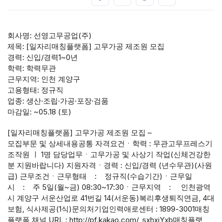
회사명: 선영고무공업(주)
제목: [일자리매칭플랫폼] 고무가공 제조원 모집
경력: 신입/경력1~0년
학력: 학력무관
근무지역: 인천 계양구
고용형태: 정규직
업종: 생산·조립·가공·포장·검품
마감일: ~05.18 (토)
[일자리매칭플랫폼] 고무가공 제조원 모집 –
모집부문 및 상세내용공통 자격요건ㆍ학력 : 무관고무프레스기
조작원 ㅣ 1명 담당업무ㆍ고무가공 및 사상기 작업(신체건강한
분 지원바랍니다) 지원자격ㆍ경력 : 신입/경력 (년수무관)(사원
급) 근무조건ㆍ근무형태 : 정규직(수습기간)ㆍ근무일
시 : 주 5일(월~금) 08:30~17:30ㆍ근무지역 : 인천광역
시 계양구 서운산업로 41번길 14(서운동)복리후생퇴직연금, 4대
보험, 식사제공(1식)문의처기업인력애로센터 : 1899-3001매칭
플랫폼 채널 URL : http://pf.kakao.com/_sxhxiYxb매칭플랫