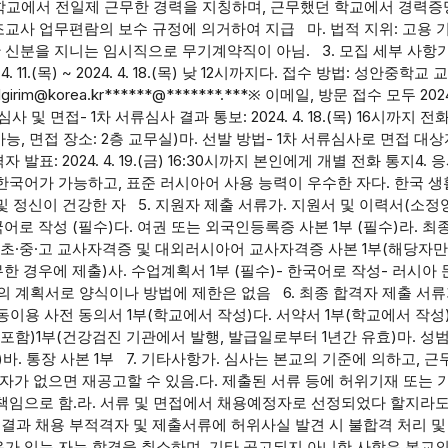
등학교에서 전일제 근무한 경력을 지칭하며, 근무했던 학교에서 경력
교사 업무편람의 보수 규정에 의거하여 지급 마. 법적 지위: 고용 기
 신분을 지니는 임시직으로 무기계약직이 아님. 3. 모집 세부 사항가
2024. 4. 11.(목) ~ 2024. 4. 18.(목) 낮 12시까지다. 접수 방법: 성안중학
orea.kr******@*******.***※ 이메일, 방문 접수 모두 2024. 4
 및 면접- 1차 서류심사 결과 통보: 2024. 4. 18.(목) 16시까지 
 변동 가능, 면접 장소: 2층 교무실)마. 선발 방법- 1차 서류심사로 면접 대
표: 2024. 4. 19.(금) 16:30시까지 본인에게 개별 전화 통지4. 
한국어가 가능하고, 표준 러시아어 사용 능력이 우수한 자다. 한국 생
 정신이 건강한 자 5. 지원자 제출 서류가. 지원서 및 이력서(소정양
국어로 작성 (필수)다. 여권 또는 외국인등록증 사본 1부 (필수)라. 
. 초·중·고 교사자격증 및 대외러시아어 교사자격증 사본 1부(해당자만
 경우에 제출)사. 수업계획서 1부 (필수)- 한국어로 작성- 러시아
의 계획서로 양식이나 방법에 제한은 없음 6. 최종 합격자 제출 서류
동이용 사전 동의서 1부(학교에서 작성)다. 서약서 1부(학교에서 작성)
함)1부(건강검진 기관에서 발행, 발급일로부터 1년간 유효)마. 성
바. 통장 사본 1부 7. 기타사항가. 심사는 본교의 기준에 의하고, 
격자가 없으면 재공고할 수 있음.다. 제출된 서류 등에 허위기재 또는 
 책임으로 함.라. 서류 및 면접에서 채용예정자로 선정되었다 할지라
결과 채용 부적격자 및 제출서류에 허위사실 발견 시 불합격 처리 및
유가 있는 자는 합격을 취소하며, 기타 공고되지 아니한 사항은 본교