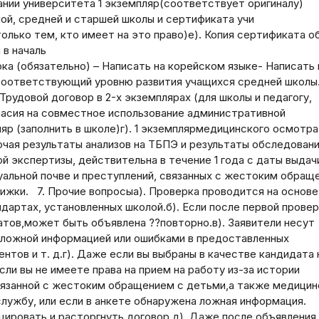
ании университета 1 экземпляр(соответствует оригиналу)
ной, средней и старшей школы и сертификата учи
олько тем, кто имеет на это право)е). Копия сертификата о
 в началь
ока (обязательно) – Написать на корейском языке- Написать 
 соответствующий уровню развития учащихся средней школы.
Трудовой договор в 2-х экземплярах (для школы и педагогу,
гласия на совместное использование административной
пляр (заполнить в школе)г). 1 экземплярмедицинского осмотра
чая результаты анализов на ТБПЭ и результаты обследовани
й экспертизы, действительна в течение 1 года с даты выдачи
суальной почве и преступлений, связанных с жестоким обращ
книжки. 7. Прочие вопросыа). Проверка проводится на основе
ндартах, установленных школой.б). Если после первой прове
тов,может быть объявлена ??повторно.в). Заявители несут
 ложной информацией или ошибками в предоставленных
ов и т. д.г). Даже если вы выбраны в качестве кандидата 
ли вы не имеете права на прием на работу из-за истории
вязанной с жестоким обращением с детьми,а также медицин
лужбу, или если в анкете обнаружена ложная информация.
ировать и расторгнуть договор.д). Даже после объявления