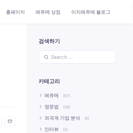
홈페이지
레쥬메 상점
이지레쥬메 블로그
검색하기
Search for:
카테고리
레쥬메
(57)
영문법
(29)
외국계 기업 분석
(5)
n FaceBook
his on Twitter
Share this on GMail
Share this on EMail
인터뷰
(2)