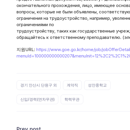
окончательного прохождения, лицо, имеющее основа
вопросы, которые не были объявлены, соответствую
ограничения на трудоустройство, например, уволенн
ограничениями по
трудоустройству, таких как государственные учрежд
обращайтесь к ответственному преподавателю. (элек
지원URL:
https://www.goe.go.kr/home/job/jobOfferDetai
menuId=100000000000207&menuInit=12%2C2%2C1%2C
Tags:
경기 안산시 단원구 외
계약직
성안중학교
신입/경력(연차무관)
학력무관
Prev post