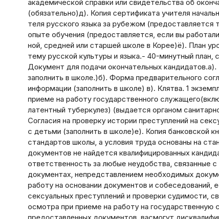
академической справки или свидетельства об оконч
(обязательно)д). Копия сертификата учителя началь
теля русского языка за рубежом (предоставляется т
опыте обучения (предоставляется, если вы работали
ной, средней или старшей школе в Корее)ё). План ур
тему русской культуры и языка.- 40-минутный план,
Документ для подачи окончательных кандидатов.а). 
заполнить в школе.)б). Форма предварительного со
информации (заполнить в школе) в). Клятва. 1 экзем
приеме на работу государственного служащего(вклю
латентный туберкулез) (выдается органом санитарно
Согласия на проверку истории преступлений на сек
с детьми (заполнить в школе)е). Копия банковской 
стандартов школы, а условия труда основаны на ста
документов не найдется квалифицированных кандида
ответственность за любые неудобства, связанные с
документах, непредставлением необходимых документ
работу на основании документов и собеседований, ес
сексуальных преступлений и проверки судимости, с
осмотра при приеме на работу на государственную с
предоставленных документов, васмогут дисквалифиц