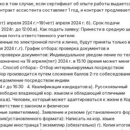
ко в том случае, если сертификат об опыте работы выдаетс
онтракт ассистента составляет 1 год, и контракт продлевает
) апреля 2024 г.~18(чет) апреля 2024 г. б). Срок подачи
я 2024г. до 12:00.в). Как подать заявку: Принести в средную 
ная почта ответственного учителя:
ленные по электронной почте и лично, будут приняты только 
ля 2024 г..г). График отбора: проверка документов и
 проверки документов: Индивидуальное уведом-ление по те
назначено на 19 апреля(пят) 2024 г. в 15:10 (время может меня
д). Способ отбора:- Отбор интервьюируемых посредством
ор производится путем сложения баллов 2-го собеседования
ведомление посредством индиви
24 г до 16:30 4. Квалификация кандидатов:а). Русскоязычный
 свободно владеющий кор. языком и обладающий отличными
ка.в). Человек, который может адаптироваться к жизни в Кор
ветствии с законом и физически
ные заявителямиа). Заявление и резюме (установленного фо
фия(установленного формата): Написать на кор. языке
рации иностранца 1 экземпляр (обязательно) г). Копия итого