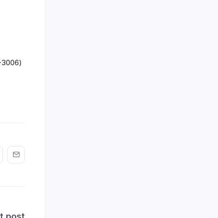
-3006)
n FaceBook
his on Twitter
Share this on GMail
Share this on EMail
t post