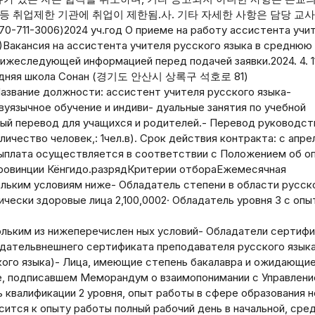
등 취업제한 기관에 취업이 제한됨.사. 기타 자세한 사항은 담당 교
70-711-3006)2024 уч.год О приеме на работу ассистента учи
)Вакансия на ассистента учителя русского языка в среднюю
нижеследующей информацией перед подачей заявки.2024. 4. 1
Средняя школа Сонан (경기도 안산시 상록구 석호로 81)
 Название должности: ассистент учителя русского языка-
вуязычное обучение и индиви- дуальные занятия по учебной
ный перевод для учащихся и родителей.- Перевод руководст
ичество человек,: 1чел.в). Срок действия контракта: с апре
: Выплата осуществляется в соответствии с Положением об о
провинции Кёнгидо.разрядКритерии отбораЕжемесячная
ольким условиям ниже- Обладатель степени в области русск
хически здоровые лица 2,100,0002· Обладатель уровня 3 с оп
ольким из нижеперечислен ных условий- Обладатели сертиф
адательвнешнего сертификата преподавателя русского язык
ого языка)- Лица, имеющие степень бакалавра и ожидающи
е, подписавшем Меморандум о взаимопонимании с Управлен
ь квалификации 2 уровня, опыт работы в сфере образования н
ится к опыту работы полный рабочий день в начальной, сред