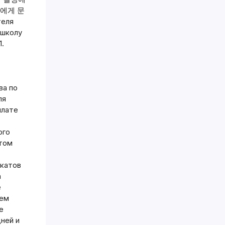
사에게 문
теля
 школу
1.
ва по
ля
плате
ого
ытом
икатов
а
е
ием
е
ней и