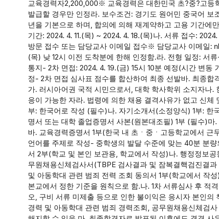
교육경력자2,200,000※ 교육경력은 대한민국 초?중?고
발급할 경우만 인정라. 보수조건: 경기도 원어민 중국어 보조
년을 기본으로 하며, 합의에 의해 재계약하고 고용 기간에만
기간: 2024. 4. 11.(목) ~ 2024. 4. 18.(목)나. 서류 접수: 
방문 접수 또는 담당교사 이메일 접수※ 담당교사 이메일: nlgirim@k
(목) 낮 12시 이전 도착분에 한해 인정함.라. 전형 일정: 서류심사
통지- 2차 면접: 2024. 4. 19.(금) 15시 10분 예정(시간
정- 2차 면접 심사표 점수를 합산하여 최종 선발바. 최종합격자 발
가. 러시아어권 국적 시민으로서, 대학 학사학위 소지자나. 
응이 가능한 자라. 법령에 의한 채용 결격사유가 없고 신체 및
부: 한국어로 작성 (필수)나. 자기소개서(소정양식) 1부: 한
명서 또는 대학 졸업증명서 사본(원본대조필) 1부 (필수)마
바. 교육경력증명서 1부(한국 내 초ㆍ중ㆍ고등학교에서 근무한
언어를 주제로 작성- 중학생의 발달 수준에 맞는 40분 분량
서 2부(학교 및 본인 보관용, 학교에서 작성)나. 행정정보공
무원채용신체검사서(TBPE 검사결과 및 잠복결핵검진결과 포
및 아동학대 관련 범죄 전력 조회 동의서 1부(학교에서 작성)
본교에서 정한 기준을 원칙으로 함.나. 1차 서류심사 후 적
오, 구비 서류 미제출 등으로 인한 불이익은 응시자 본인의
경력 및 아동학대 관련 범죄 경력조회, 공무원채용신체검사 
해지할 수 있음.마. 최종합격자로 발표된 이후에도 결격 사