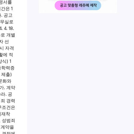
증명서를
간은 1
. 공고
교 교무실로
. 18.
전화로 개별
상자 선
응시 자격
활에 적
식) 1
최종학력증
 제출)
 문화와
가. 계약
라. 공
범죄 경력
근무조건은
기재착
도 성범죄
 계약을
의 결정에