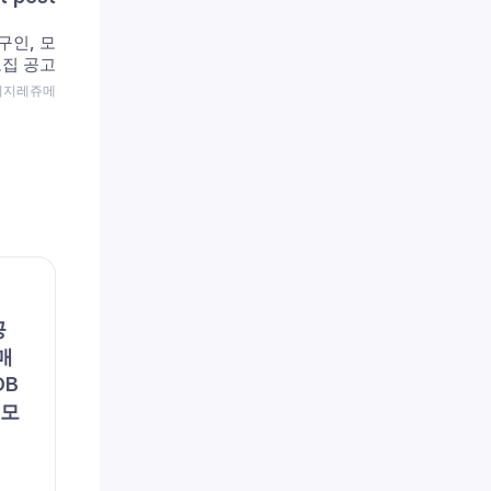
구인, 모
 모집 공고
 이지레쥬메
채용공고
채용공
공
(주)포지텍 (채용 공고, 구인,
리에
매
모집) – [일자리매칭플랫폼]
용 공
DB
솔루션 품질관리
이즈
 모
저(
채용
by
이지레쥬메