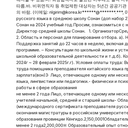
따름.바. 비위면직자 등 취업제한 대상자는 5년간 공공기관 
의 바람. (이메일: nlgirim@korea.kr******@*******.***, 0
русского языка в среднюю школу Сонан (доп набор 2
Сонан на 2024 учебный год.Просим, ознакомиться с 
Директор средней школы Сонан. 1. Организатор
2. Область и персонал для планирования отбора. а).
Поддержка занятий до 22 часов в неделю, включая д
программе. – Консультации по школьной жизни и уст
школьной образовательной деятельности и т.д.б). Кол
2024г ~ 28 февраля 2025г.г). Условия оплаты труда
труда помощника преподавателя китайского языка 
зарплата(вон)3· Лицо, отвечающее одному или неск
языка, лингвистики или педагогики.- физически и пси
работы в сфере образования
не менее 2 года·Лицо, отвечающее одному или неск
учителей начальной, средней и старшей школы- Обл
(международного сертификата преподавателя русск
окончания магистратуры в российском университет
образования провинции Кёнгидо.2,150,0001Обладател
менее 2 года2,200,000※ Образовательный опыт относ