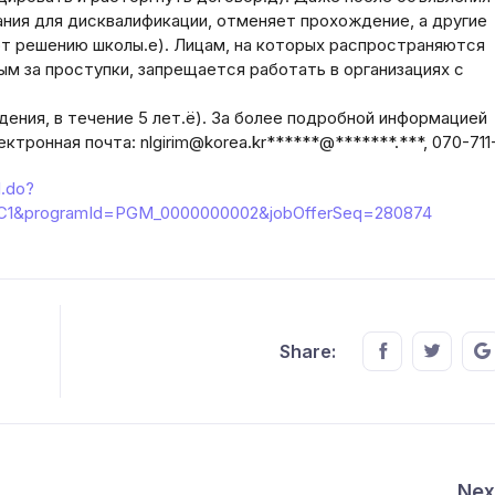
ния для дисквалификации, отменяет прохождение, а другие
т решению школы.е). Лицам, на которых распространяются
ым за проступки, запрещается работать в организациях с
ения, в течение 5 лет.ё). За более подробной информацией
тронная почта: nlgirim@korea.kr******@*******.***, 070-711
l.do?
1&programId=PGM_0000000002&jobOfferSeq=280874
Share this o
Share t
Share:
Nex