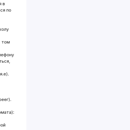
я в
ся по
школу
в том
лефону
ться,
.е).
еег).
рмата):
вой