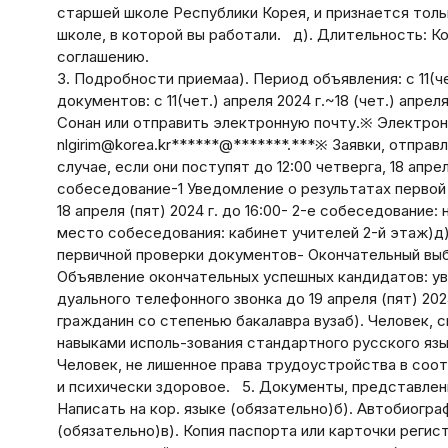
старшей школе Республики Корея, и признается толь
школе, в которой вы работали. д). Длительность: К
соглашению.
3. Подробности приемаа). Период объявления: с 11(чет
документов: с 11(чет.) апреля 2024 г.~18 (чет.) апрел
Сонан или отправить электронную почту.※ Электрон
nlgirim@korea.kr******@*******.***※ Заявки, отправ
случае, если они поступят до 12:00 четверга, 18 апре
собеседование-1 Уведомление о результатах первой
18 апреля (пят) 2024 г. до 16:00- 2-е собеседование: 
место собеседования: кабинет учителей 2-й этаж)
первичной проверки документов- Окончательный выб
Объявление окончательных успешных кандидатов: у
дуального телефонного звонка до 19 апреля (пят) 20
гражданин со степенью бакалавра вузаб). Человек,
навыками исполь-зования стандартного русского язы
Человек, не лишенное права трудоустройства в соот
и психически здоровое. 5. Документы, представлен
Написать на кор. языке (обязательно)б). Автобиогра
(обязательно)в). Копия паспорта или карточки регист