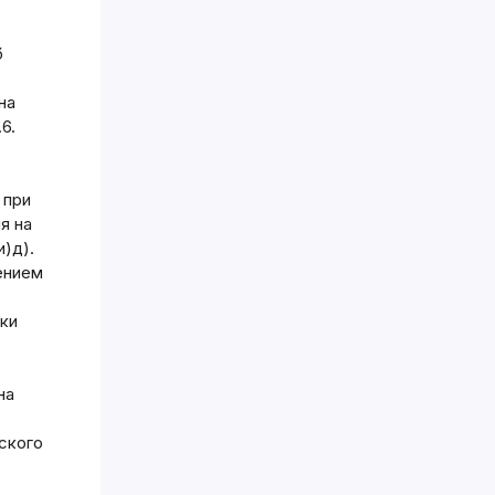
б
на
6.
 при
я на
)д).
ением
рки
на
ского