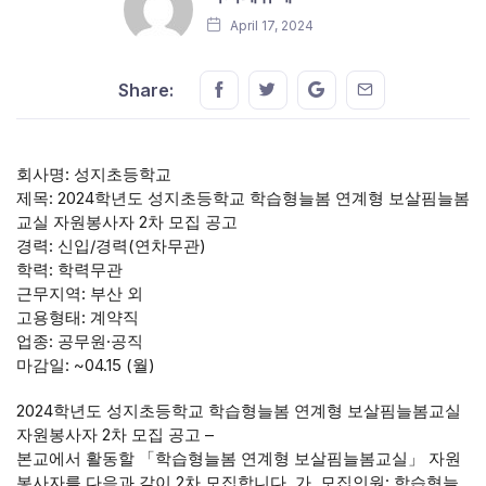
April 17, 2024
Share this on FaceBook
Share this on Twitter
Share this on GMail
Share this on E
Share:
회사명: 성지초등학교
제목: 2024학년도 성지초등학교 학습형늘봄 연계형 보살핌늘봄
교실 자원봉사자 2차 모집 공고
경력: 신입/경력(연차무관)
학력: 학력무관
근무지역: 부산 외
고용형태: 계약직
업종: 공무원·공직
마감일: ~04.15 (월)
2024학년도 성지초등학교 학습형늘봄 연계형 보살핌늘봄교실
자원봉사자 2차 모집 공고 –
본교에서 활동할 「학습형늘봄 연계형 보살핌늘봄교실」 자원
봉사자를 다음과 같이 2차 모집합니다. 가. 모집인원: 학습형늘