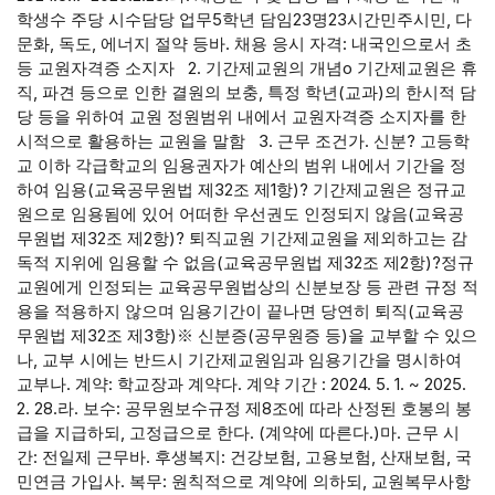
학생수 주당 시수담당 업무5학년 담임23명23시간민주시민, 다
문화, 독도, 에너지 절약 등바. 채용 응시 자격: 내국인으로서 초
등 교원자격증 소지자 2. 기간제교원의 개념o 기간제교원은 휴
직, 파견 등으로 인한 결원의 보충, 특정 학년(교과)의 한시적 담
당 등을 위하여 교원 정원범위 내에서 교원자격증 소지자를 한
시적으로 활용하는 교원을 말함 3. 근무 조건가. 신분? 고등학
교 이하 각급학교의 임용권자가 예산의 범위 내에서 기간을 정
하여 임용(교육공무원법 제32조 제1항)? 기간제교원은 정규교
원으로 임용됨에 있어 어떠한 우선권도 인정되지 않음(교육공
무원법 제32조 제2항)? 퇴직교원 기간제교원을 제외하고는 감
독적 지위에 임용할 수 없음(교육공무원법 제32조 제2항)?정규
교원에게 인정되는 교육공무원법상의 신분보장 등 관련 규정 적
용을 적용하지 않으며 임용기간이 끝나면 당연히 퇴직(교육공
무원법 제32조 제3항)※ 신분증(공무원증 등)을 교부할 수 있으
나, 교부 시에는 반드시 기간제교원임과 임용기간을 명시하여
교부나. 계약: 학교장과 계약다. 계약 기간 : 2024. 5. 1. ~ 2025.
2. 28.라. 보수: 공무원보수규정 제8조에 따라 산정된 호봉의 봉
급을 지급하되, 고정급으로 한다. (계약에 따른다.)마. 근무 시
간: 전일제 근무바. 후생복지: 건강보험, 고용보험, 산재보험, 국
민연금 가입사. 복무: 원칙적으로 계약에 의하되, 교원복무사항