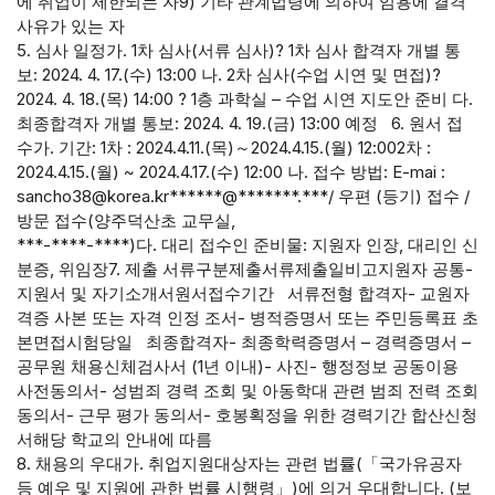
에 취업이 제한되는 자9) 기타 관계법령에 의하여 임용에 결격
사유가 있는 자
5. 심사 일정가. 1차 심사(서류 심사)? 1차 심사 합격자 개별 통
보: 2024. 4. 17.(수) 13:00 나. 2차 심사(수업 시연 및 면접)?
2024. 4. 18.(목) 14:00 ? 1층 과학실 – 수업 시연 지도안 준비 다.
최종합격자 개별 통보: 2024. 4. 19.(금) 13:00 예정 6. 원서 접
수가. 기간: 1차 : 2024.4.11.(목)～2024.4.15.(월) 12:002차 :
2024.4.15.(월) ~ 2024.4.17.(수) 12:00 나. 접수 방법: E-mai :
sancho38@korea.kr******@*******.***/ 우편 (등기) 접수 /
방문 접수(양주덕산초 교무실,
***-****-****)다. 대리 접수인 준비물: 지원자 인장, 대리인 신
분증, 위임장7. 제출 서류구분제출서류제출일비고지원자 공통-
지원서 및 자기소개서원서접수기간 서류전형 합격자- 교원자
격증 사본 또는 자격 인정 조서- 병적증명서 또는 주민등록표 초
본면접시험당일 최종합격자- 최종학력증명서 – 경력증명서 –
공무원 채용신체검사서 (1년 이내)- 사진- 행정정보 공동이용
사전동의서- 성범죄 경력 조회 및 아동학대 관련 범죄 전력 조회
동의서- 근무 평가 동의서- 호봉획정을 위한 경력기간 합산신청
서해당 학교의 안내에 따름
8. 채용의 우대가. 취업지원대상자는 관련 법률(「국가유공자
등 예우 및 지원에 관한 법률 시행령」)에 의거 우대합니다. (보