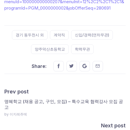
menuId=100000000000207&menuInit=12%2C2%2C1%2C1&
programId=PGM_0000000002&jobOfferSeq=280691
Tags:
경기 동두천시 외
계약직
신입/경력(연차무관)
양주덕산초등학교
학력무관
Share this on FaceBook
Share this on Twitter
Share this on GMail
Share this on E
Share:
Prev post
명혜학교 (채용 공고, 구인, 모집) – 특수교육 협력강사 모집 공
고
by 이지레쥬메
Next post