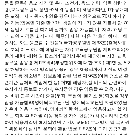
등을 준용4. 응모 자격 및 우대 조건가. 응모 연령: 임용 상한 연
령(교육공무원의 정년 62세와 동일) 미 해당자다만, 1차 공개채
용 모집에서 지원자가 없을 경우에는 예외적으로 70세까지 임
용 가능(임용일 기준 만 70세 생일이 지나지 않은 자로서 만 70
세 생일이 포함된 학기의 말까지 임용 가능함)나. 자격: 해당 교
과 교원 자격증 소지자다. 채용의 제한: 다음 각 호의 하나에 해
당하는 자는 응모할 수 없음1) 국가공무원법 제33조(결격사유)
각 호의 어느 하나에 해당하는 자2) 교육공무원법 제10조의3(채
용의 제한) 제1항 및 10조의4(결격사유)에 해당하는 자3) 교육
공무원 임용령 제11조의4(부정행위자에 대한 조치) 제1항 및 제2
항 해당하는 자4) 병역복무 중인 경우 채용일까지 미전역 예정
자5)아동·청소년의 성보호에 관한 법률 제56조(아동·청소년 관
련기관 등에의 취업제한 등) 제1항 해당자(성 비위와 관련하여
수사개시 통보를 받거나, 수사중인 경우 임용할 수 없음. 다만,
성 비위 연루 사안이 종결(무죄, 무혐의, 불기소 등)되었을 경우
임용 가능함)6)명예퇴직교원 (단, 명예퇴직교원만 지원하였을
경우에 임용 가능하며, 명예퇴직한 학교에서 임용하고자 할 경
우는 퇴직 후 6개월 이상 경과한 자에 한함)7) 채용비리와 관련
하여 임용계약이 해지되었던 기간제교원8) 부패방지 및 국민권
익위원회의 설치와 운영에 관한 법률 제82조에 따라 공공기관