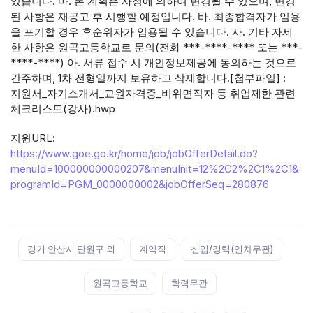
있습니다. 마. 본 계획은 사정에 의하여 변경될 수 있으며, 변경
된 사항은 재공고 후 시행할 예정입니다. 바. 최종합격자가 임용
을 포기할 경우 후순위자가 임용될 수 있습니다. 사. 기타 자세
한 사항은 원곡고등학교로 문의(전화 ***-****-**** 또는 ***-
****-****) 아. 서류 접수 시 개인정보제공에 동의하는 것으로
간주하며, 1차 전형일까지 보유하고 삭제합니다.[첨부파일] :
지원서_자기소개서_교원자격증_비위면직자 등 취업제한 관련
체크리스트(강사).hwp
지원URL:
https://www.goe.go.kr/home/job/jobOfferDetail.do?
menuId=100000000000207&menuInit=12%2C2%2C1%2C1&
programId=PGM_0000000002&jobOfferSeq=280876
Tags:
경기 안산시 단원구 외
계약직
신입/경력(연차무관)
원곡고등학교
학력무관