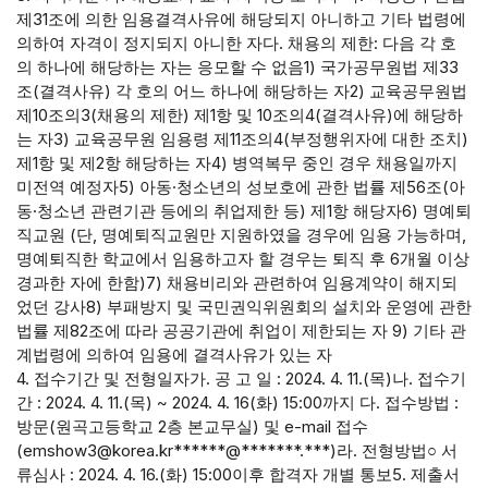
제31조에 의한 임용결격사유에 해당되지 아니하고 기타 법령에
의하여 자격이 정지되지 아니한 자다. 채용의 제한: 다음 각 호
의 하나에 해당하는 자는 응모할 수 없음1) 국가공무원법 제33
조(결격사유) 각 호의 어느 하나에 해당하는 자2) 교육공무원법
제10조의3(채용의 제한) 제1항 및 10조의4(결격사유)에 해당하
는 자3) 교육공무원 임용령 제11조의4(부정행위자에 대한 조치)
제1항 및 제2항 해당하는 자4) 병역복무 중인 경우 채용일까지
미전역 예정자5) 아동·청소년의 성보호에 관한 법률 제56조(아
동·청소년 관련기관 등에의 취업제한 등) 제1항 해당자6) 명예퇴
직교원 (단, 명예퇴직교원만 지원하였을 경우에 임용 가능하며,
명예퇴직한 학교에서 임용하고자 할 경우는 퇴직 후 6개월 이상
경과한 자에 한함)7) 채용비리와 관련하여 임용계약이 해지되
었던 강사8) 부패방지 및 국민권익위원회의 설치와 운영에 관한
법률 제82조에 따라 공공기관에 취업이 제한되는 자 9) 기타 관
계법령에 의하여 임용에 결격사유가 있는 자
4. 접수기간 및 전형일자가. 공 고 일 : 2024. 4. 11.(목)나. 접수기
간 : 2024. 4. 11.(목) ~ 2024. 4. 16(화) 15:00까지 다. 접수방법 :
방문(원곡고등학교 2층 본교무실) 및 e-mail 접수
(emshow3@korea.kr******@*******.***)라. 전형방법○ 서
류심사 : 2024. 4. 16.(화) 15:00이후 합격자 개별 통보5. 제출서