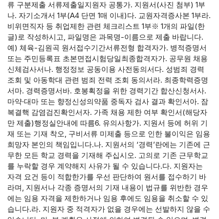
류 구분제출 서류제출일지원자 공통가. 지원서(사진 첨부) 1부
나. 자기소개서 1부(A4 단면 1매 이내)다. 교원자격증사본 1부라.
비위면직자 등 취업제한 관련 체크리스트 1부※ 1개의 파일(한
글)로 작성하시고, 파일명은 과목명-이름으로 제출 바랍니다.
예) 체육-김원곡 원서접수기간서류전형 합격자가. 병적증명서
또는 주민등록표 초본면접시험당일최종합격자가. 공무원 채용
신체검사서나. 행정정보 공동이용 사전동의서다. 성범죄 경력
조회 및 아동학대 관련 범죄 전력 조회 동의서라. 최종학력증명
서마. 경력증명서바. 호봉획정을 위한 경력기간 합산신청서사.
마약·대마 또는 향정신성의약품 중독자 검사 결과 확인서아. 잠
복결핵 감염검진확인서자. 가족 채용 제한 여부 확인서(해당자
만 제출)행정실안내에 따름6. 유의사항가. 지원서 등에 허위 기
재 또는 기재 착오, 구비서류 미제출 등으로 인한 불이익은 임용
희망자 본인의 책임입니다.나. 지원서의 ‘경력’란에는 기존에 근
무한 모든 학교 경력을 기재해 주십시오. 고의로 기존 근무학교
를 누락할 경우 계약해지 사유가 될 수 있습니다.다. 지원자는
자격 요건 등이 적합한가를 우선 판단하여 원서를 접수하기 바
라며, 지원서나 각종 증명서의 기재 내용이 법규를 위반한 경우
에는 임용 자격을 제한하거나 임용 후에도 임용을 취소할 수 있
습니다.라. 지원자 중 적격자가 없을 경우에는 선발하지 않을 수