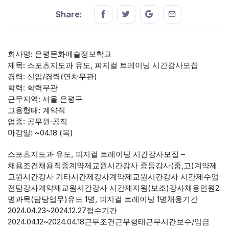
Share this on FaceBook
Share this on Twitter
Share this on GMail
Share this on E
Share:
회사명: 은평문화예술정보학교
제목: 스포츠지도과 유도, 피지컬 트레이닝 시간강사모집
경력: 신입/경력(연차무관)
학력: 학력무관
근무지역: 서울 은평구
고용형태: 계약직
업종: 공무원·공직
마감일: ~04.18 (목)
스포츠지도과 유도, 피지컬 트레이닝 시간강사모집 –
채용조건채용직종계약제교원시간강사 중등강사(중,고)계약제
교원시간강사 기타시간제강사계약제교원시간강사 시간제수업
전담강사계약제교원시간강사 시간제지원(보조)강사채용인원2
명과목(담당업무)유도 1명, 피지컬 트레이닝 1명채용기간
2024.04.23~2024.12.27접수기간
2024.04.12~2024.04.18근무조건근무형태근무시간보수/임금