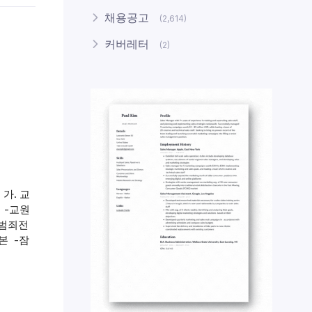
채용공고
(2,614)
커버레터
(2)
 가. 교
 -교원
련범죄전
본 -잠