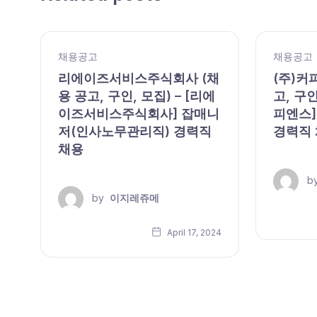
채용공고
채용공고
,
리에이즈서비스주식회사 (채
(주)커
용 공고, 구인, 모집) – [리에
고, 구인
이즈서비스주식회사] 잡매니
피엔스]
저(인사노무관리직) 경력직
경력직
채용
b
by
이지레쥬메
24
April 17, 2024