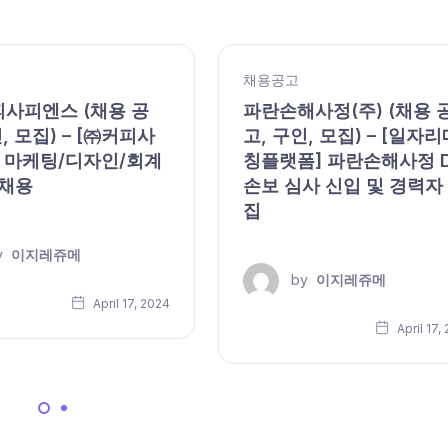
채용공고
피사피엔스 (채용 공
파란손해사정(주) (채용 
, 모집) – [㈜커피사
고, 구인, 모집) – [일자리
 마케팅/디자인/회계
칭플랫폼] 파란손해사정 
 채용
손보 심사 신입 및 경력자
집
y
이지레쥬메
by
이지레쥬메
April 17, 2024
April 17,