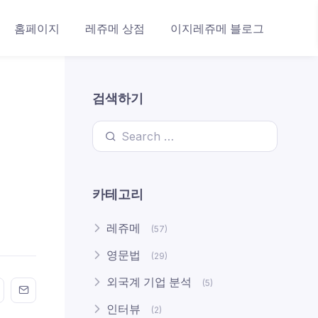
홈페이지
레쥬메 상점
이지레쥬메 블로그
검색하기
Search for:
카테고리
레쥬메
(57)
영문법
(29)
외국계 기업 분석
(5)
n FaceBook
his on Twitter
Share this on GMail
Share this on EMail
인터뷰
(2)