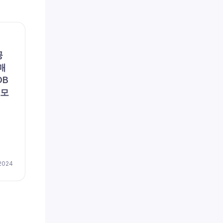
채용공고
채용공
공
(주)포지텍 (채용 공고, 구인,
리에
매
모집) – [일자리매칭플랫폼]
용 공
DB
솔루션 품질관리
이즈
 모
저(
채용
by
이지레쥬메
April 17, 2024
 2024