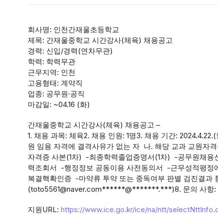
회사명: 인천간재울초등학교
제목: 간재울중학교 시간강사(체육) 채용공고
경력: 신입/경력(연차무관)
학력: 학력무관
근무지역: 인천
고용형태: 계약직
업종: 공무원·공직
마감일: ~04.16 (화)
간재울중학교 시간강사(체육) 채용공고 –
1. 채용 과목: 체육2. 채용 인원: 1명3. 채용 기간: 2024.4.22.
원 임용 자격에 결격사유가 없는 자 나. 해당 교과 교원자격증
자격증 사본(1차) -최종학력졸업증명서(1차) -공무원
력조회서 -행정정보 공동이용 사전동의서 -근무성적평정에 
복결핵확인증 -마약류 투약 또는 중독여부 판별 검진결과 통
(toto5561@naver.com******@*******.***)8. 문의 
지원URL:
https://www.ice.go.kr/ice/na/ntt/selectNttInf