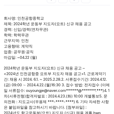
회사명: 인천공항중학교
제목: 2024학년 운동부 지도자(요트) 신규 채용 공고
경력: 신입/경력(연차무관)
학력: 학력무관
근무지역: 인천
고용형태: 계약직
업종: 공무원·공직
마감일: ~04.22 (월)
2024학년 운동부 지도자(요트) 신규 채용 공고 –
<2024년 인천공항중 요트부 지도자 채용 공고>1. 근로계약기
간: 채용 시 2024. 6.1. ~ 2025.2.28.2. 서류접수기간: 2024.4.12.
(금) 09:00 ∼ 2024.4.22.(월)16:30 3. 접수 방법: 전자접수 (이메
일 서류접수: ouyoungje@naver.com******@*******.***)4. 1
차(서류전형)합격자발표 : 2024.4.23.(화) 10:00 개별통보5. 문
의전화 : 지도교사(우용제 ***-****-****) 6. 기타 자세한 사항
은 붙임파일을 참고하시기 바랍니다. [첨부파일] :
2024년도 학교운동부(요트) 지도자 (신규) 채용 계획.hwp