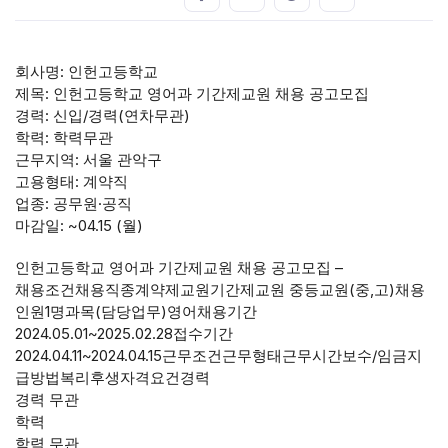
회사명: 인헌고등학교
제목: 인헌고등학교 영어과 기간제교원 채용 공고모집
경력: 신입/경력(연차무관)
학력: 학력무관
근무지역: 서울 관악구
고용형태: 계약직
업종: 공무원·공직
마감일: ~04.15 (월)
인헌고등학교 영어과 기간제교원 채용 공고모집 –
채용조건채용직종계약제교원기간제교원 중등교원(중,고)채용
인원1명과목(담당업무)영어채용기간
2024.05.01~2025.02.28접수기간
2024.04.11~2024.04.15근무조건근무형태근무시간보수/임금지
급방법복리후생자격요건경력
경력 무관
학력
학력 무관