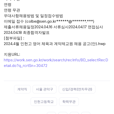
연령
연령 무관
우대사항채용방법 및 일정접수방법
이메일 접수 (colbe@sen.go.kr******@*******.***)
제출서류채용일정2024.04.16 서류심사2024.04.17 면접심사
2024.04.18 최종합격자발표
[첨부파일] :
2024.4월 인헌고 영어 체육과 계약제교원 채용 공고(안).hwp
지원URL:
https://work.sen.go.kr/work/search/recInfo/BD_selectRecD
etail.do?q_rcrtSn=30472
Tags:
계약직
서울 관악구
신입/경력(연차무관)
인헌고등학교
학력무관