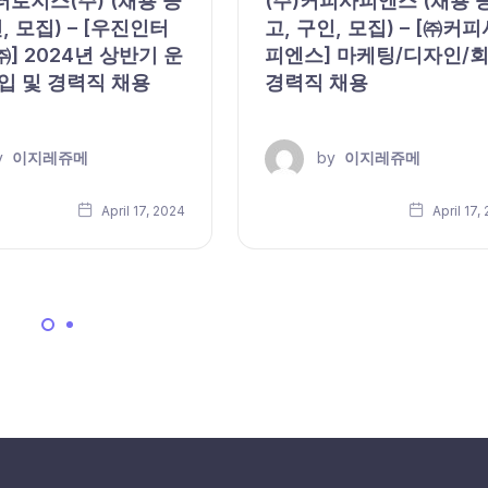
로지스(주) (채용 공
(주)커피사피엔스 (채용 
, 모집) – [우진인터
고, 구인, 모집) – [㈜커피
] 2024년 상반기 운
피엔스] 마케팅/디자인/
입 및 경력직 채용
경력직 채용
y
이지레쥬메
by
이지레쥬메
April 17, 2024
April 17,