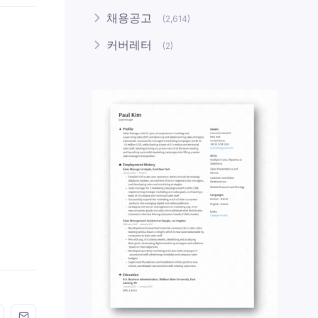
채용공고
(2,614)
커버레터
(2)
n FaceBook
his on Twitter
Share this on GMail
Share this on EMail