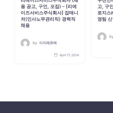
리에이즈서비스주식회사 (채
우진인터
용 공고, 구인, 모집) – [리에
고, 구인
이즈서비스주식회사] 잡매니
로지스㈜
모
저(인사노무관리직) 경력직
영팀 신
채용
b
by
이지레쥬메
24
April 17, 2024