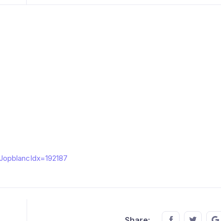
chJopblancIdx=192187
Share this o
Share t
Share: