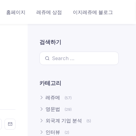
홈페이지
레쥬메 상점
이지레쥬메 블로그
검색하기
Search for:
카테고리
레쥬메
(57)
영문법
(29)
외국계 기업 분석
(5)
n FaceBook
his on Twitter
Share this on GMail
Share this on EMail
인터뷰
(2)