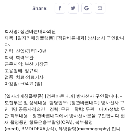
Share this on FaceBook
Share this on Twitter
Share this on GMail
Share this on E
Share:
회사명: 정관바른내과의원
제목: [일자리매칭플랫폼] [정관바른내과] 방사선사 구인합니
다.
경력: 신입/경력1~0년
학력: 학력무관
근무지역: 부산 기장군
고용형태: 정규직
업종: 치료·의료기사
마감일: ~04.21 (일)
[일자리매칭플랫폼] [정관바른내과] 방사선사 구인합니다. –
모집부문 및 상세내용 담당업무: [정관바른내과] 방사선사 구
인 1명 공통자격요건ㆍ경력: 무관ㆍ학력: 무관ㆍ나이/성별: 무
관 직무내용ㆍ정관바른내과에서 방사선사분을 구인합니다.현
재 촬영중인 항목은흉부촬영(CPA), 복부촬영
(erect), BMD(DEXA방식), 유방촬영(mammography) 입니