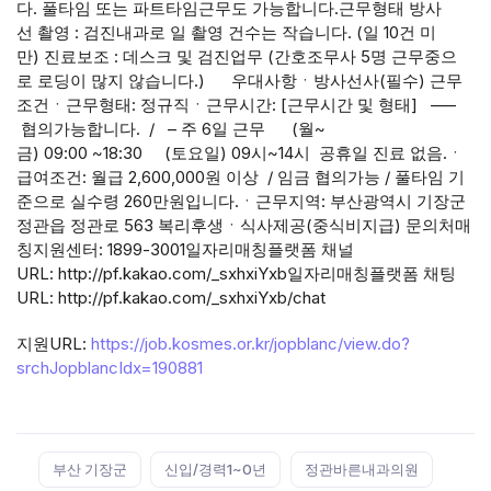
다. 풀타임 또는 파트타임근무도 가능합니다.근무형태 방사
선 촬영 : 검진내과로 일 촬영 건수는 작습니다. (일 10건 미
만) 진료보조 : 데스크 및 검진업무 (간호조무사 5명 근무중으
로 로딩이 많지 않습니다.) 우대사항ㆍ방사선사(필수) 근무
조건ㆍ근무형태: 정규직ㆍ근무시간: [근무시간 및 형태] —–
협의가능합니다. / – 주 6일 근무 (월~
금) 09:00 ~18:30 (토요일) 09시~14시 공휴일 진료 없음.ㆍ
급여조건: 월급 2,600,000원 이상 / 임금 협의가능 / 풀타임 기
준으로 실수령 260만원입니다.ㆍ근무지역: 부산광역시 기장군
정관읍 정관로 563 복리후생ㆍ식사제공(중식비지급) 문의처매
칭지원센터: 1899-3001일자리매칭플랫폼 채널
URL: http://pf.kakao.com/_sxhxiYxb일자리매칭플랫폼 채팅
URL: http://pf.kakao.com/_sxhxiYxb/chat
지원URL:
https://job.kosmes.or.kr/jopblanc/view.do?
srchJopblancIdx=190881
Tags:
부산 기장군
신입/경력1~0년
정관바른내과의원