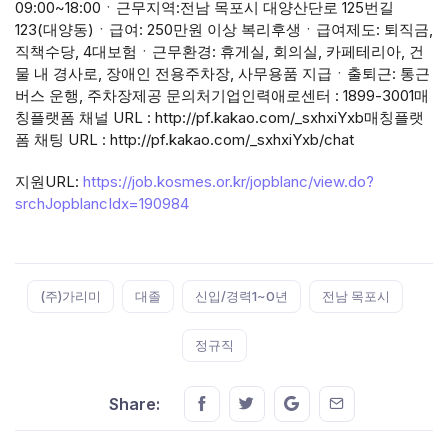
09:00~18:00ㆍ근무지역:전남 목포시 대양산단로 125번길
123(대양동)ㆍ급여: 250만원 이상 복리후생ㆍ급여제도: 퇴직금,
직책수당, 4대보험ㆍ근무환경: 휴게실, 회의실, 카페테리아, 건
물 내 경사로, 장애인 전용주차장, 사무용품 지급ㆍ출퇴근: 통근
버스 운행, 주차장제공 문의처기업인력애로센터 : 1899-3001매
칭플랫폼 채널 URL : http://pf.kakao.com/_sxhxiYxb매칭플랫
폼 채팅 URL : http://pf.kakao.com/_sxhxiYxb/chat
지원URL:
https://job.kosmes.or.kr/jopblanc/view.do?
srchJopblancIdx=190984
Tags:
(주)가리미
대졸
신입/경력1~0년
전남 목포시
정규직
Share this on FaceBook
Share this on Twitter
Share this on GMail
Share this on E
Share: