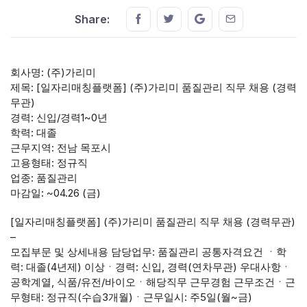
Share this on FaceBook
Share this on Twitter
Share this on GMail
Share this on E
Share:
회사명: (주)가리미
제목: [일자리매칭플랫폼] (주)가리미 품질관리 직무 채용 (경력
무관)
경력: 신입/경력1~0년
학력: 대졸
근무지역: 전남 목포시
고용형태: 정규직
업종: 품질관리
마감일: ~04.26 (금)
[일자리매칭플랫폼] (주)가리미 품질관리 직무 채용 (경력무관)
–
모집부문 및 상세내용 담당업무: 품질관리 공통자격요건 ㆍ학
력: 대졸(4년제) 이상ㆍ경력: 신입, 경력(연차무관) 우대사항ㆍ
공학계열, 식품/유전/바이오ㆍ해당직무 근무경험 근무조건ㆍ근
무형태: 정규직(수습3개월)ㆍ근무일시: 주5일(월~금)