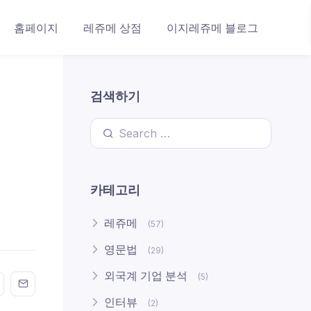
홈페이지
레쥬메 상점
이지레쥬메 블로그
검색하기
Search for:
카테고리
레쥬메
(57)
영문법
(29)
외국계 기업 분석
(5)
n FaceBook
his on Twitter
Share this on GMail
Share this on EMail
인터뷰
(2)