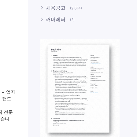
채용공고
(2,614)
커버레터
(2)
– 사업자
래 핸드
직 전문
있습니