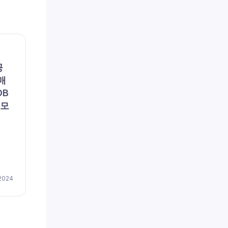
채용공고
채용공
공
(주)포지텍 (채용 공고, 구인,
리에
매
모집) – [일자리매칭플랫폼]
용 공
DB
솔루션 품질관리
이즈
 모
저(
채용
by
이지레쥬메
April 17, 2024
 2024