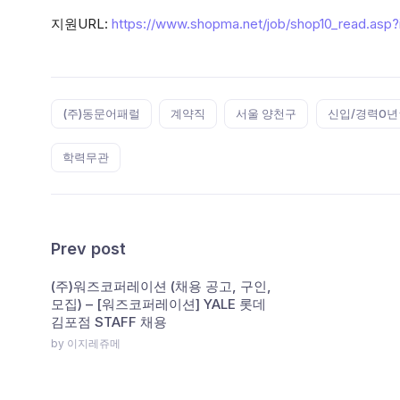
지원URL:
https://www.shopma.net/job/shop10_read.asp
Tags:
(주)동문어패럴
계약직
서울 양천구
신입/경력0년
학력무관
Prev post
(주)워즈코퍼레이션 (채용 공고, 구인,
모집) – [워즈코퍼레이션] YALE 롯데
김포점 STAFF 채용
by 이지레쥬메