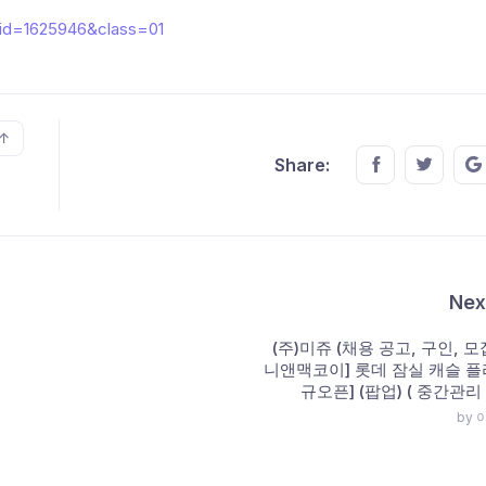
?id=1625946&class=01
↑
Share this o
Share t
Share:
Nex
(주)미쥬 (채용 공고, 구인, 모집
니앤맥코이] 롯데 잠실 캐슬 플
규오픈] (팝업) ( 중간관리 )
by