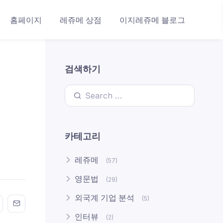
홈페이지
레쥬메 상점
이지레쥬메 블로그
검색하기
Search for:
카테고리
레쥬메
(57)
영문법
(29)
외국계 기업 분석
(5)
n FaceBook
his on Twitter
Share this on GMail
Share this on EMail
인터뷰
(2)