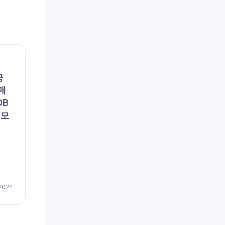
채용공고
채용공
공
(주)포지텍 (채용 공고, 구인,
리에
매
모집) – [일자리매칭플랫폼]
용 공
DB
솔루션 품질관리
이즈
 모
저(
채용
by
이지레쥬메
April 17, 2024
 2024