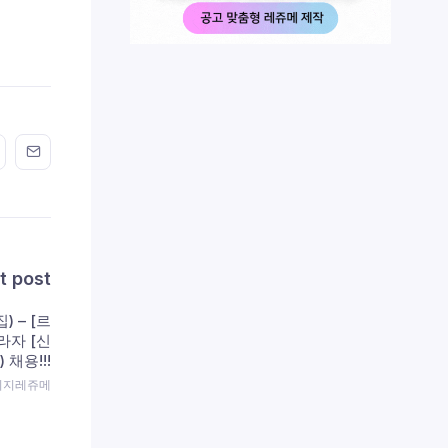
n FaceBook
his on Twitter
Share this on GMail
Share this on EMail
t post
) – [르
라자 [신
 채용!!!
 이지레쥬메