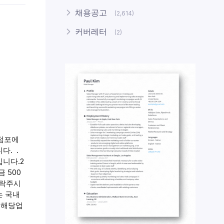
채용공고
(2,614)
커버레터
(2)
 점포에
다. .
입니다.2
 500
연락주시
는 국내
- 해당업