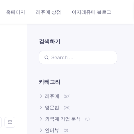
홈페이지
레쥬메 상점
이지레쥬메 블로그
검색하기
Search for:
카테고리
레쥬메
(57)
영문법
(29)
외국계 기업 분석
(5)
n FaceBook
his on Twitter
Share this on GMail
Share this on EMail
인터뷰
(2)