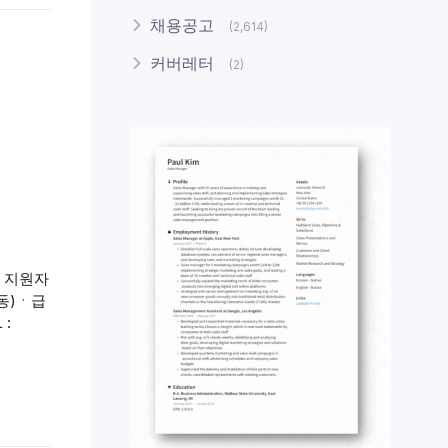
채용공고
(2,614)
커버레터
(2)
능 지원자
지동)ㆍ급
 :