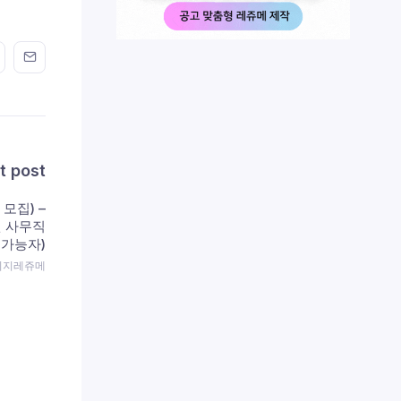
n FaceBook
his on Twitter
Share this on GMail
Share this on EMail
t post
 모집) –
 사무직
전가능자)
 이지레쥬메