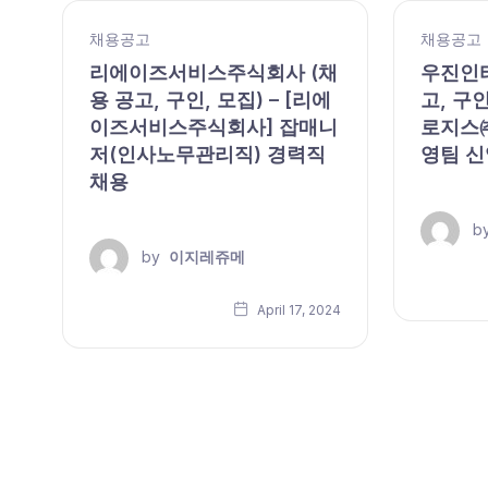
채용공고
채용공고
리에이즈서비스주식회사 (채
우진인터
용 공고, 구인, 모집) – [리에
고, 구인
이즈서비스주식회사] 잡매니
로지스㈜
모
저(인사노무관리직) 경력직
영팀 신
채용
b
by
이지레쥬메
24
April 17, 2024