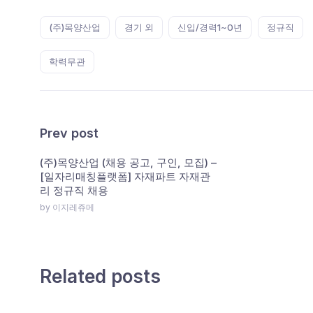
Tags:
(주)목양산업
경기 외
신입/경력1~0년
정규직
학력무관
Prev post
(주)목양산업 (채용 공고, 구인, 모집) –
[일자리매칭플랫폼] 자재파트 자재관
리 정규직 채용
by 이지레쥬메
Related posts