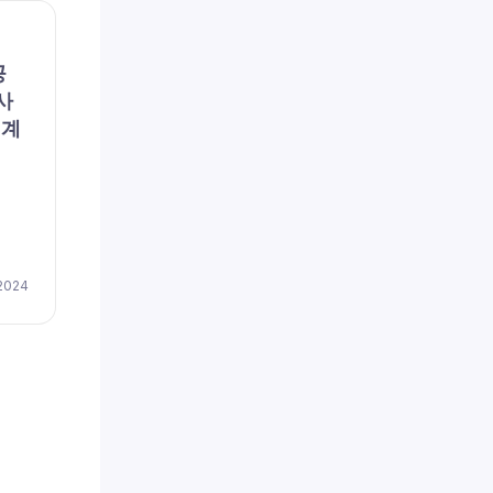
채용공고
채용공
공
파란손해사정(주) (채용 공
리에
사
고, 구인, 모집) – [일자리매
용 공
회계
칭플랫폼] 파란손해사정 DB
이즈
손보 심사 신입 및 경력자 모
저(
집
채용
by
이지레쥬메
 2024
April 17, 2024