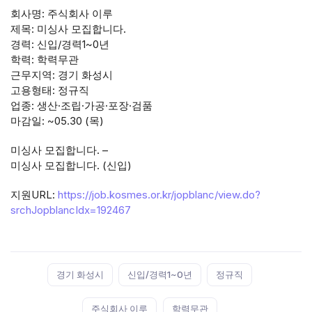
회사명: 주식회사 이루
제목: 미싱사 모집합니다.
경력: 신입/경력1~0년
학력: 학력무관
근무지역: 경기 화성시
고용형태: 정규직
업종: 생산·조립·가공·포장·검품
마감일: ~05.30 (목)
미싱사 모집합니다. –
미싱사 모집합니다. (신입)
지원URL:
https://job.kosmes.or.kr/jopblanc/view.do?
srchJopblancIdx=192467
Tags:
경기 화성시
신입/경력1~0년
정규직
주식회사 이루
학력무관