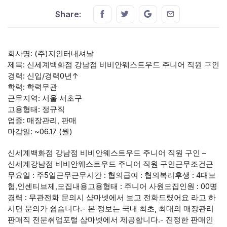
Share this on FaceBook
Share this on Twitter
Share this on GMail
Share this on E
Share:
회사명: (주)지인터내셔날
제목: 신세계백화점 강남점 비비안웨스트우드 주니어 직원 구인
경력: 신입/경력0년↑
학력: 학력무관
근무지역: 서울 서초구
고용형태: 정규직
업종: 매장관리, 판매
마감일: ~06.17 (월)
신세계백화점 강남점 비비안웨스트우드 주니어 직원 구인 –
신세계강남점 비비안웨스트우드 주니어 직원 구인근무조건근
무요일 : 주5일근무근무시간 : 협의급여 : 협의복리후생 : 4대보
험,인센티브제,모집내용고용형태 : 주니어 사원모집인원 : 00명
경력 : 무관전화 문의시 샵마넷에서 보고 전화드렸어요 라고 하
시면 문의가 쉽습니다.- 본 정보는 국내 최초, 최대의 매장관리
판매직 전문취업포털 샵마넷에서 제공합니다.- 진정한 판매인