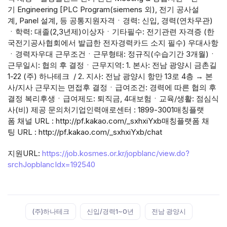
기 Engineering [PLC Program(siemens 외), 전기 공사설
계, Panel 설계, 등 공통지원자격ㆍ경력: 신입, 경력(연차무관)
ㆍ학력: 대졸(2,3년제)이상자ㆍ기타필수: 전기관련 자격증 (한
국전기공사협회에서 발급한 전자경력카드 소지 필수) 우대사항
ㆍ경력자우대 근무조건ㆍ근무형태: 정규직(수습기간 3개월)ㆍ
근무일시: 협의 후 결정ㆍ근무지역: 1. 본사: 전남 광양시 금촌길
1-22 (주) 하나테크 / 2. 지사: 전남 광양시 항만 13로 4층 → 본
사/지사 근무지는 면접후 결정ㆍ급여조건: 경력에 따른 협의 후
결정 복리후생ㆍ급여제도: 퇴직금, 4대보험ㆍ교육/생활: 점심식
사(비) 제공 문의처기업인력애로센터 : 1899-3001매칭플랫
폼 채널 URL : http://pf.kakao.com/_sxhxiYxb매칭플랫폼 채
팅 URL : http://pf.kakao.com/_sxhxiYxb/chat
지원URL:
https://job.kosmes.or.kr/jopblanc/view.do?
srchJopblancIdx=192540
Tags:
(주)하나테크
신입/경력1~0년
전남 광양시