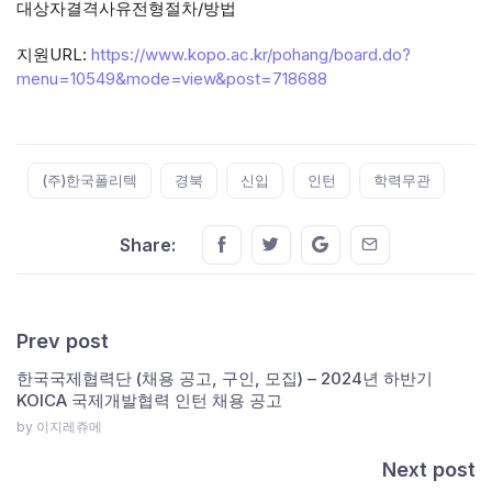
대상자결격사유전형절차/방법
지원URL:
https://www.kopo.ac.kr/pohang/board.do?
menu=10549&mode=view&post=718688
Tags:
(주)한국폴리텍
경북
신입
인턴
학력무관
Share this on FaceBook
Share this on Twitter
Share this on GMail
Share this on E
Share:
Prev post
한국국제협력단 (채용 공고, 구인, 모집) – 2024년 하반기
KOICA 국제개발협력 인턴 채용 공고
by 이지레쥬메
Next post