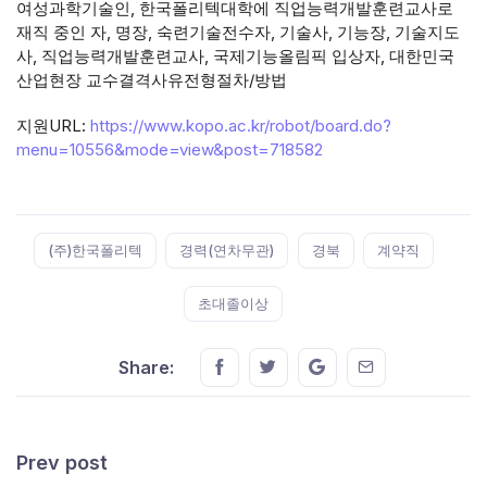
여성과학기술인, 한국폴리텍대학에 직업능력개발훈련교사로
재직 중인 자, 명장, 숙련기술전수자, 기술사, 기능장, 기술지도
사, 직업능력개발훈련교사, 국제기능올림픽 입상자, 대한민국
산업현장 교수결격사유전형절차/방법
지원URL:
https://www.kopo.ac.kr/robot/board.do?
menu=10556&mode=view&post=718582
Tags:
(주)한국폴리텍
경력(연차무관)
경북
계약직
초대졸이상
Share this on FaceBook
Share this on Twitter
Share this on GMail
Share this on E
Share:
Prev post