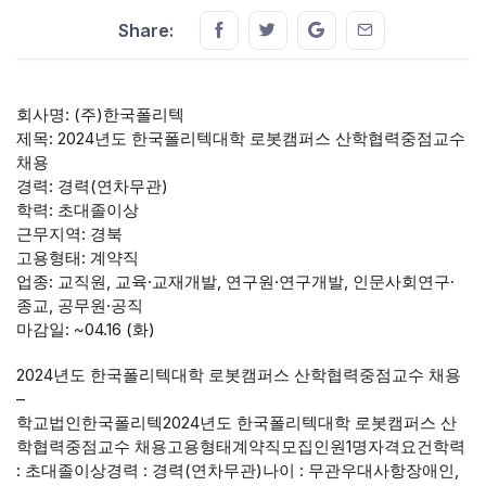
Share this on FaceBook
Share this on Twitter
Share this on GMail
Share this on E
Share:
회사명: (주)한국폴리텍
제목: 2024년도 한국폴리텍대학 로봇캠퍼스 산학협력중점교수
채용
경력: 경력(연차무관)
학력: 초대졸이상
근무지역: 경북
고용형태: 계약직
업종: 교직원, 교육·교재개발, 연구원·연구개발, 인문사회연구·
종교, 공무원·공직
마감일: ~04.16 (화)
2024년도 한국폴리텍대학 로봇캠퍼스 산학협력중점교수 채용
–
학교법인한국폴리텍2024년도 한국폴리텍대학 로봇캠퍼스 산
학협력중점교수 채용고용형태계약직모집인원1명자격요건학력
: 초대졸이상경력 : 경력(연차무관)나이 : 무관우대사항장애인,