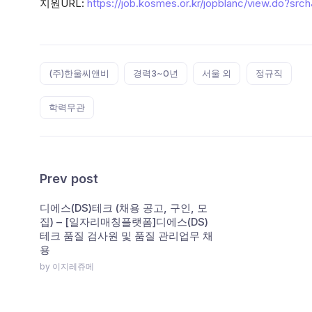
지원URL:
https://job.kosmes.or.kr/jopblanc/view.do?sr
Tags:
(주)한울씨앤비
경력3~0년
서울 외
정규직
학력무관
Prev post
디에스(DS)테크 (채용 공고, 구인, 모
집) – [일자리매칭플랫폼]디에스(DS)
테크 품질 검사원 및 품질 관리업무 채
용
by 이지레쥬메