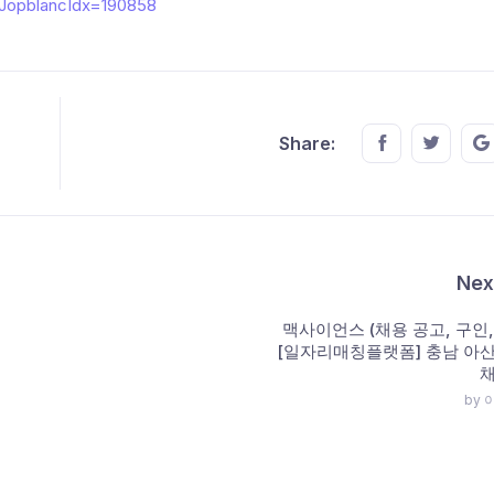
chJopblancIdx=190858
Share this o
Share t
Share:
Nex
맥사이언스 (채용 공고, 구인, 
[일자리매칭플랫폼] 충남 아
채
by