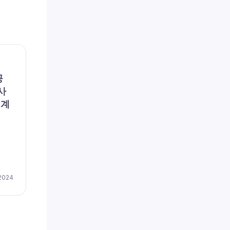
채용공고
채용공
공
파란손해사정(주) (채용 공
리에
사
고, 구인, 모집) – [일자리매
용 공
회계
칭플랫폼] 파란손해사정 DB
이즈
손보 심사 신입 및 경력자 모
저(
집
채용
by
이지레쥬메
 2024
April 17, 2024