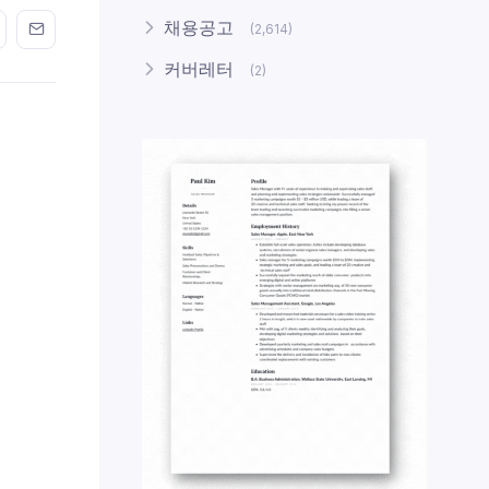
n FaceBook
his on Twitter
Share this on GMail
Share this on EMail
채용공고
(2,614)
커버레터
(2)