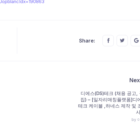
chJopblancIdx=190863
Share this o
Share t
Share:
Nex
디에스(DS)테크 (채용 공고, 
집) – [일자리매칭플랫폼]디에
테크 케이블 ,하네스 제작 및 조
사
by