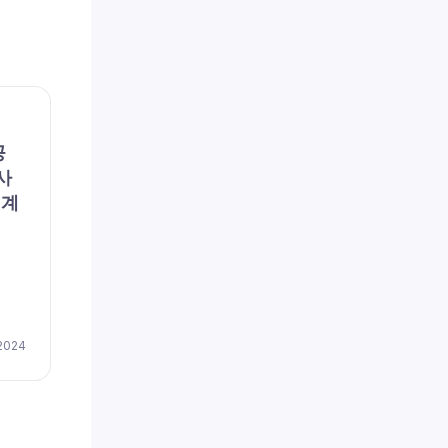
채용공고
채용공
공
파란손해사정(주) (채용 공
리에
사
고, 구인, 모집) – [일자리매
용 공
회계
칭플랫폼] 파란손해사정 DB
이즈
손보 심사 신입 및 경력자 모
저(
집
채용
by
이지레쥬메
 2024
April 17, 2024