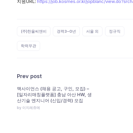
지원URL:
https://job.kosmes.or.kr/jopblanc/view.do?sr
Tags:
(주)한울씨앤비
경력3~0년
서울 외
정규직
학력무관
Prev post
맥사이언스 (채용 공고, 구인, 모집) –
[일자리매칭플랫폼] 충남 아산 HW, 생
산기술 엔지니어 (신입/경력) 모집
by 이지레쥬메