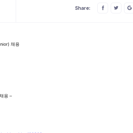
Share this o
Share t
Share:
ior) 채용
 채용 –