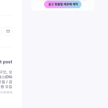
n FaceBook
his on Twitter
Share this on GMail
Share this on EMail
t post
구인, 모
스(DS)
립 / 검
원 모집
 이지레쥬메