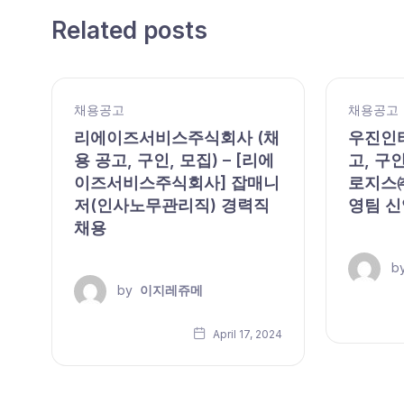
Related posts
채용공고
채용공고
리에이즈서비스주식회사 (채
우진인터
용 공고, 구인, 모집) – [리에
고, 구인
이즈서비스주식회사] 잡매니
로지스㈜
모
저(인사노무관리직) 경력직
영팀 신
채용
b
by
이지레쥬메
24
April 17, 2024