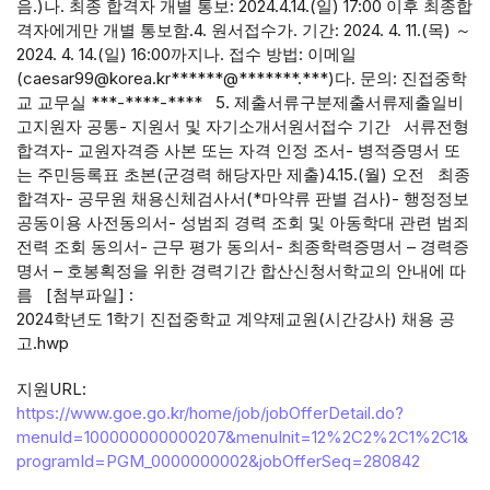
음.)나. 최종 합격자 개별 통보: 2024.4.14.(일) 17:00 이후 최종합
격자에게만 개별 통보함.4. 원서접수가. 기간: 2024. 4. 11.(목) ～
2024. 4. 14.(일) 16:00까지나. 접수 방법: 이메일
(caesar99@korea.kr******@*******.***)다. 문의: 진접중학
교 교무실 ***-****-**** 5. 제출서류구분제출서류제출일비
고지원자 공통- 지원서 및 자기소개서원서접수 기간 서류전형
합격자- 교원자격증 사본 또는 자격 인정 조서- 병적증명서 또
는 주민등록표 초본(군경력 해당자만 제출)4.15.(월) 오전 최종
합격자- 공무원 채용신체검사서(*마약류 판별 검사)- 행정정보
공동이용 사전동의서- 성범죄 경력 조회 및 아동학대 관련 범죄
전력 조회 동의서- 근무 평가 동의서- 최종학력증명서 – 경력증
명서 – 호봉획정을 위한 경력기간 합산신청서학교의 안내에 따
름 [첨부파일] :
2024학년도 1학기 진접중학교 계약제교원(시간강사) 채용 공
고.hwp
지원URL:
https://www.goe.go.kr/home/job/jobOfferDetail.do?
menuId=100000000000207&menuInit=12%2C2%2C1%2C1&
programId=PGM_0000000002&jobOfferSeq=280842