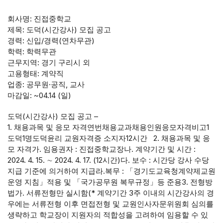
회사명: 진접중학교
제목: 도덕(시간강사) 모집 공고
경력: 신입/경력(연차무관)
학력: 학력무관
근무지역: 경기 구리시 외
고용형태: 계약직
업종: 공무원·공직, 교사
마감일: ~04.14 (일)
도덕(시간강사) 모집 공고 –
1. 채용과목 및 응모 자격연번채용교과채용인원응모자격비고1
도덕1명도덕윤리 교원자격증 소지자12시간 2. 채용과목 및 응
모 자격가. 임용권자 : 진접중학교장나. 계약기간 및 시간 :
2024. 4. 15. ∼ 2024. 4. 17. (12시간)다. 보수 : 시간당 강사 수당
지급 기준에 의거하여 지급라.복무 : 「경기도교육청계약제교원
운영 지침」적용 및 「국가공무원 복무규정」등 준용3. 전형방
법가. 서류전형만 실시함(* 계약기간 3주 이내의 시간강사의 경
우에는 서류전형 이후 면접전형 및 교원인사자문위원회 심의를
생략하고 학교장이 지원자의 적합성을 고려하여 임용할 수 있