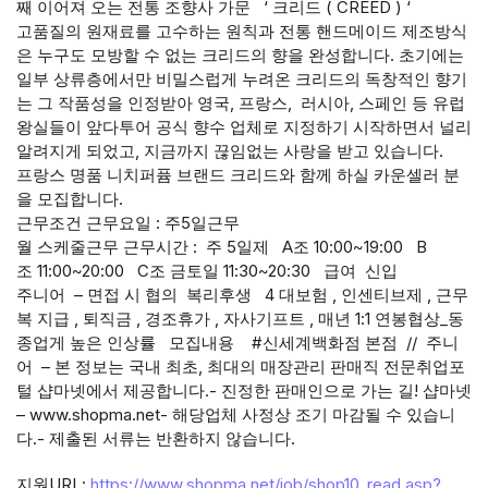
째 이어져 오는 전통 조향사 가문 ‘ 크리드 ( CREED ) ‘
고품질의 원재료를 고수하는 원칙과 전통 핸드메이드 제조방식
은 누구도 모방할 수 없는 크리드의 향을 완성합니다. 초기에는
일부 상류층에서만 비밀스럽게 누려온 크리드의 독창적인 향기
는 그 작품성을 인정받아 영국, 프랑스, 러시아, 스페인 등 유럽
왕실들이 앞다투어 공식 향수 업체로 지정하기 시작하면서 널리
알려지게 되었고, 지금까지 끊임없는 사랑을 받고 있습니다.
프랑스 명품 니치퍼퓸 브랜드 크리드와 함께 하실 카운셀러 분
을 모집합니다.
근무조건 근무요일 : 주5일근무
월 스케줄근무 근무시간 : 주 5일제 A조 10:00~19:00 B
조 11:00~20:00 C조 금토일 11:30~20:30 급여 신입
주니어 – 면접 시 협의 복리후생 4 대보험 , 인센티브제 , 근무
복 지급 , 퇴직금 , 경조휴가 , 자사기프트 , 매년 1:1 연봉협상_동
종업게 높은 인상률 모집내용 #신세계백화점 본점 // 주니
어 – 본 정보는 국내 최초, 최대의 매장관리 판매직 전문취업포
털 샵마넷에서 제공합니다.- 진정한 판매인으로 가는 길! 샵마넷
– www.shopma.net- 해당업체 사정상 조기 마감될 수 있습니
다.- 제출된 서류는 반환하지 않습니다.
지원URL:
https://www.shopma.net/job/shop10_read.asp?