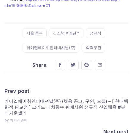
id=1936895&class=01
Tags:
서울 중구
신입/경력0년↑
정규직
케이엘에이취인터내셔날(주)
학력무관
Share this on FaceBook
Share this on Twitter
Share this on GMail
Share this on E
Share:
Prev post
케이엘에이취인터내셔날(주) (채용 공고, 구인, 모집) – [ 현대백
화점 판교점 ] 크리드 니치향수 판매사원 정규직 신입채용 #뷰
티카운셀러
by 이지레쥬메
Next post