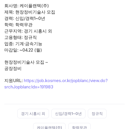
회사명: 케이플랜텍(주)
제목: 현장정비기술사 모집
경력: 신입/경력1~0년
학력: 학력무관
근무지역: 경기 시흥시 외
고용형태: 정규직
업종: 기계·금속기능
마감일: ~04.22 (월)
현장정비기술사 모집 –
공장정비
지원URL:
https://job.kosmes.or.kr/jopblanc/view.do?
srchJopblancIdx=191983
Tags:
경기 시흥시 외
신입/경력1~0년
정규직
케이플랜텍(주)
학력무관