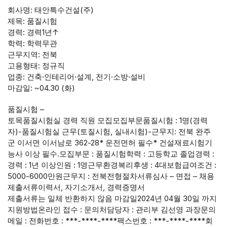
회사명: 태안특수건설(주)
제목: 품질시험
경력: 경력1년↑
학력: 학력무관
근무지역: 전북
고용형태: 정규직
업종: 건축·인테리어·설계, 전기·소방·설비
마감일: ~04.30 (화)
품질시험 –
토목품질시험실 경력 직원 모집모집부문품질시험 : 1명(경력
자)-품질시험실 근무(토질시험, 실내시험)-근무지: 전북 완주
군 이서면 이서남로 362-28* 운전면허 필수* 건설재료시험기
능사 이상 필수.모집부문 : 품질시험학력 : 고등학교 졸업경력 :
경력 : 1년 이상인원 : 1명근무환경복리후생 : 4대보험급여조건 :
5000-6000만원근무지 : 전북전형절차서류심사 – 면접 – 채용
제출서류이력서, 자기소개서, 경력증명서
제출서류는 일체 반환하지 않음 마감일2024년 04월 30일 까지
지원방법온라인 접수 : 문의처담당자 : 관리부 김선영 과장문의
메일 : 전화번호 : ***-****-****팩스번호 : ***-****-****회