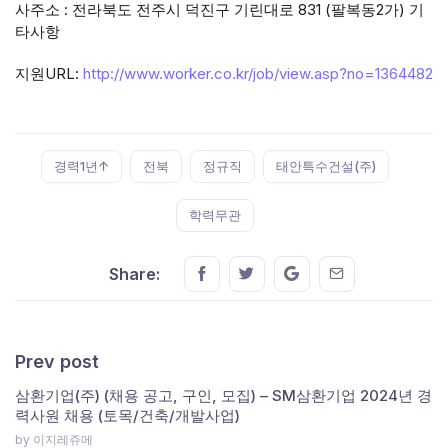
사주소 : 전라북도 전주시 덕진구 기린대로 831 (팔복동2가) 기
타사항
지원URL:
http://www.worker.co.kr/job/view.asp?no=1364482
Tags:
경력1년↑
전북
정규직
태안특수건설(주)
학력무관
Share this on FaceBook
Share this on Twitter
Share this on GMail
Share this on E
Share:
Prev post
삼환기업(주) (채용 공고, 구인, 모집) – SM삼환기업 2024년 경
력사원 채용 (토목/건축/개발사업)
by 이지레쥬메