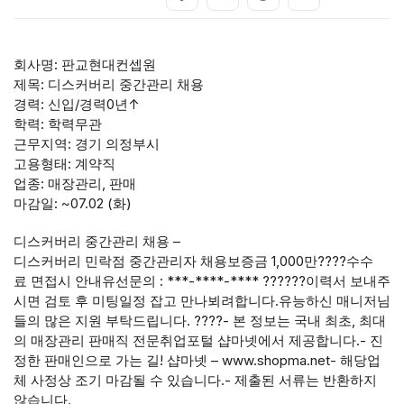
회사명: 판교현대컨셉원
제목: 디스커버리 중간관리 채용
경력: 신입/경력0년↑
학력: 학력무관
근무지역: 경기 의정부시
고용형태: 계약직
업종: 매장관리, 판매
마감일: ~07.02 (화)
디스커버리 중간관리 채용 –
디스커버리 민락점 중간관리자 채용보증금 1,000만????수수
료 면접시 안내유선문의 : ***-****-**** ??????이력서 보내주
시면 검토 후 미팅일정 잡고 만나뵈려합니다.유능하신 매니저님
들의 많은 지원 부탁드립니다. ????- 본 정보는 국내 최초, 최대
의 매장관리 판매직 전문취업포털 샵마넷에서 제공합니다.- 진
정한 판매인으로 가는 길! 샵마넷 – www.shopma.net- 해당업
체 사정상 조기 마감될 수 있습니다.- 제출된 서류는 반환하지
않습니다.