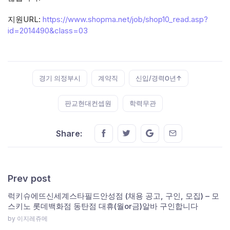
지원URL:
https://www.shopma.net/job/shop10_read.asp?
id=2014490&class=03
Tags:
경기 의정부시
계약직
신입/경력0년↑
판교현대컨셉원
학력무관
Share this on FaceBook
Share this on Twitter
Share this on GMail
Share this on E
Share:
Prev post
럭키슈에뜨신세계스타필드안성점 (채용 공고, 구인, 모집) – 모
스키노 롯데백화점 동탄점 대휴(월or금)알바 구인합니다
by 이지레쥬메