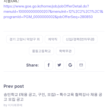
지원URL:
https://www.goe.go.kr/home/job/jobOfferDetail.do?
menuId=100000000000207&menuInit=12%2C2%2C1%2C1&
programId=PGM_0000000002&jobOfferSeq=280850
Tags:
경기 고양시 덕양구 외
계약직
신입/경력(연차무관)
풍동고등학교
학력무관
Share this on FaceBook
Share this on Twitter
Share this on GMail
Share this on E
Share:
Prev post
송민학교 (채용 공고, 구인, 모집) – 특수교육 협력강사 채용 공
고 모집 공고
by 이지레쥬메