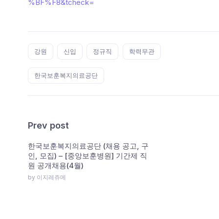
%BF%F8&tcheck=
Tags:
강원
신입
정규직
학력무관
한국보훈복지의료공단
Prev post
한국보훈복지의료공단 (채용 공고, 구
인, 모집) – [중앙보훈병원] 기간제 직
원 공개채용(4월)
by 이지레쥬메