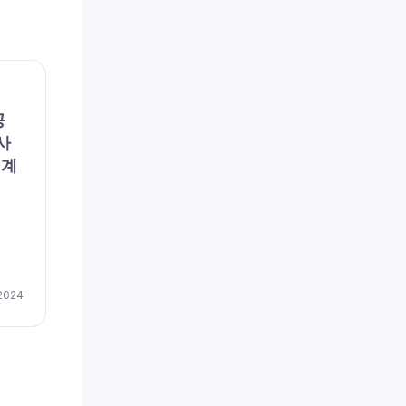
채용공고
채용공
공
파란손해사정(주) (채용 공
리에
사
고, 구인, 모집) – [일자리매
용 공
회계
칭플랫폼] 파란손해사정 DB
이즈
손보 심사 신입 및 경력자 모
저(
집
채용
by
이지레쥬메
 2024
April 17, 2024