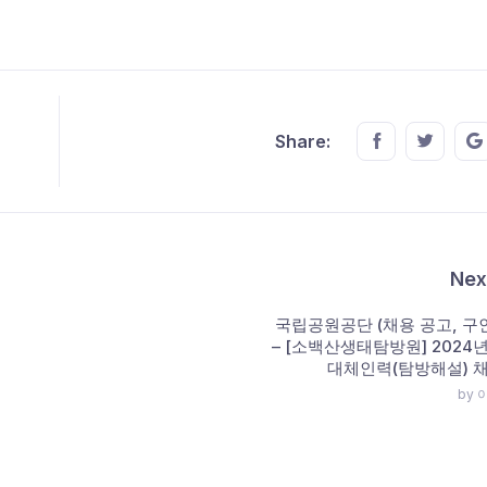
Share this o
Share t
Share:
Nex
국립공원공단 (채용 공고, 구인
– [소백산생태탐방원] 2024
대체인력(탐방해설) 
by