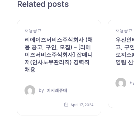
Related posts
채용공고
채용공고
리에이즈서비스주식회사 (채
우진인터
용 공고, 구인, 모집) – [리에
고, 구인
이즈서비스주식회사] 잡매니
로지스㈜
모
저(인사노무관리직) 경력직
영팀 신
채용
b
by
이지레쥬메
24
April 17, 2024