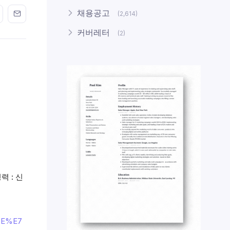
n FaceBook
his on Twitter
Share this on GMail
Share this on EMail
채용공고
(2,614)
커버레터
(2)
 : 신
BE%E7