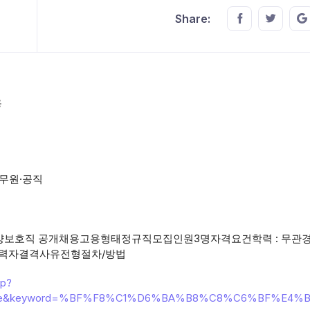
Share this o
Share t
Share:
용
공무원·공직
요양보호직 공개채용고용형태정규직모집인원3명자격요건학력 : 무관경력
경력자결격사유전형절차/방법
hp?
opt=title&keyword=%BF%F8%C1%D6%BA%B8%C8%C6%BF%E4%