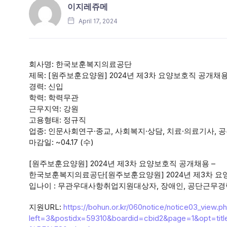
이지레쥬메
April 17, 2024
회사명: 한국보훈복지의료공단
제목: [원주보훈요양원] 2024년 제3차 요양보호직 공개채
경력: 신입
학력: 학력무관
근무지역: 강원
고용형태: 정규직
업종: 인문사회연구·종교, 사회복지·상담, 치료·의료기사, 
마감일: ~04.17 (수)
[원주보훈요양원] 2024년 제3차 요양보호직 공개채용 –
한국보훈복지의료공단[원주보훈요양원] 2024년 제3차 
입나이 : 무관우대사항취업지원대상자, 장애인, 공단근무
지원URL:
https://bohun.or.kr/060notice/notice03_view.p
left=3&postidx=59310&boardid=cbid2&page=1&