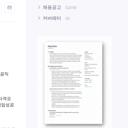
n FaceBook
his on Twitter
Share this on GMail
Share this on EMail
채용공고
(2,614)
커버레터
(2)
·공직
자격요
 취업성공