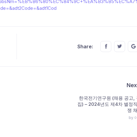
203402&bbsNm=%EB%B6%80%EC%84%9C+%EA%B3%B5%EC%A
e=&adt2Code=&adt1Cod
Share this o
Share t
Share:
Nex
한국전기연구원 (채용 공고, 
집) – 2024년도 제4차 별정
쟁 
by