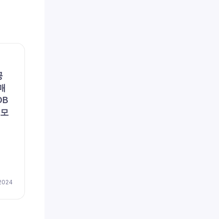
채용공고
채용공
공
(주)포지텍 (채용 공고, 구인,
리에
매
모집) – [일자리매칭플랫폼]
용 공
DB
솔루션 품질관리
이즈
 모
저(
채용
by
이지레쥬메
April 17, 2024
 2024