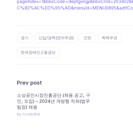
pageIndex=1&bbsCode=deptgongji&bbsCnId=
C%82%AC%ED%95%AD&menuId=MENU0895&adt1Cod
Tags:
경기
신입/경력(연차무관)
인턴
학력무관
한국장애인고용공단
Prev post
소상공인시장진흥공단 (채용 공고, 구
인, 모집) – 2024년 개방형 직위(법무
팀장) 채용
by 이지레쥬메