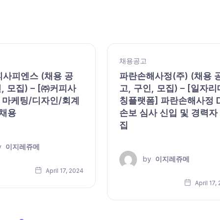
채용공고
피사피엔스 (채용 공
파란손해사정(주) (채용 
, 모집) – [㈜커피사
고, 구인, 모집) – [일자리
 마케팅/디자인/회계
칭플랫폼] 파란손해사정 
 채용
손보 심사 신입 및 경력자
집
y
이지레쥬메
by
이지레쥬메
April 17, 2024
April 17,