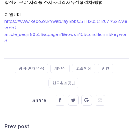
항전산 분야 자격증 소지자결격사유전형절차/방법
지원URL:
https://www.keco.or.kr/web/lay1/bbs/S1T1205C1207/A/22/vie
w.do?
article_seq=80551&cpage=1&rows=10&condition=&keywor
d=
Tags:
경력(연차무관)
계약직
고졸이상
인천
한국환경공단
Share this on FaceBook
Share this on Twitter
Share this on GMail
Share this on E
Share:
Prev post