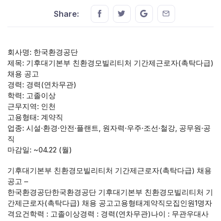
Share this on FaceBook
Share this on Twitter
Share this on GMail
Share this on E
Share:
회사명: 한국환경공단
제목: 기후대기본부 친환경모빌리티처 기간제근로자(촉탁다급)
채용 공고
경력: 경력(연차무관)
학력: 고졸이상
근무지역: 인천
고용형태: 계약직
업종: 시설·환경·안전·플랜트, 원자력·우주·조선·철강, 공무원·공
직
마감일: ~04.22 (월)
기후대기본부 친환경모빌리티처 기간제근로자(촉탁다급) 채용
공고 –
한국환경공단한국환경공단 기후대기본부 친환경모빌리티처 기
간제근로자(촉탁다급) 채용 공고고용형태계약직모집인원1명자
격요건학력 : 고졸이상경력 : 경력(연차무관)나이 : 무관우대사