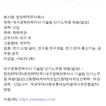
회사명: 한전KPS주식회사
제목: 대구경북전력지사 기술팀 단기노무원 채용(달성)
경력: 신입
학력: 학력무관
근무지역: 대구 외
고용형태: 계약직
업종: 전기·소방·설비, 연구원·연구개발, 전기·전자·통신기능, 공
무원·공직
마감일: ~04.23 (화)
대구경북전력지사 기술팀 단기노무원 채용(달성) –
한전KPS(주)한전KPS(주) 대구경북전력지사 기술팀 단기노무
원 채용(달성)고용형태계약직모집인원1명자격요건학력 : 무관
경력 : 신입나이 : 무관우대사항보훈대상자결격사유전형절차/
방법
지원URL:
https://www.kps.co.kr