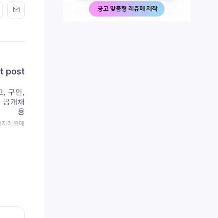
n FaceBook
his on Twitter
Share this on GMail
Share this on EMail
t post
, 구인,
원 공개채
용
 이지레쥬메