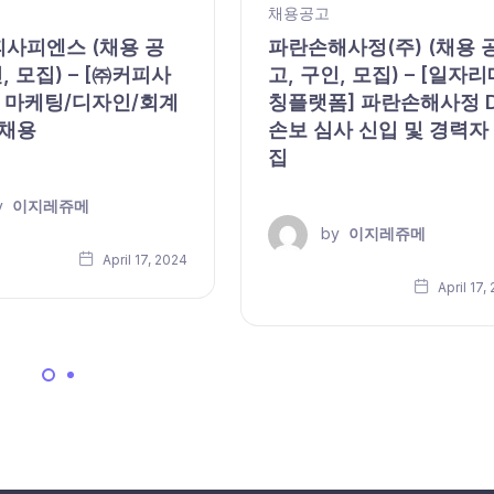
채용공고
피사피엔스 (채용 공
파란손해사정(주) (채용 
, 모집) – [㈜커피사
고, 구인, 모집) – [일자리
 마케팅/디자인/회계
칭플랫폼] 파란손해사정 
 채용
손보 심사 신입 및 경력자
집
y
이지레쥬메
by
이지레쥬메
April 17, 2024
April 17,