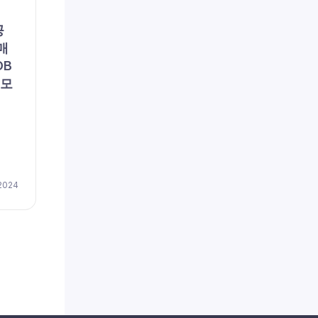
채용공고
채용공
공
(주)포지텍 (채용 공고, 구인,
리에
매
모집) – [일자리매칭플랫폼]
용 공
DB
솔루션 품질관리
이즈
 모
저(
채용
by
이지레쥬메
April 17, 2024
 2024