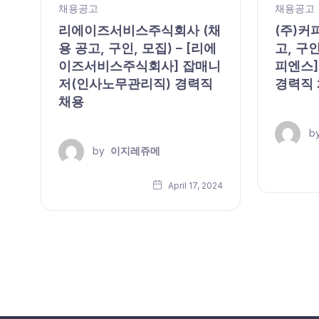
채용공고
채용공고
,
리에이즈서비스주식회사 (채
(주)커
용 공고, 구인, 모집) – [리에
고, 구인
이즈서비스주식회사] 잡매니
피엔스]
저(인사노무관리직) 경력직
경력직
채용
b
by
이지레쥬메
24
April 17, 2024