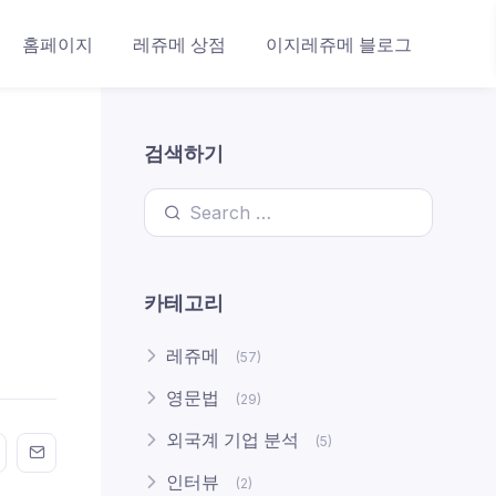
홈페이지
레쥬메 상점
이지레쥬메 블로그
검색하기
Search for:
카테고리
레쥬메
(57)
영문법
(29)
외국계 기업 분석
(5)
n FaceBook
his on Twitter
Share this on GMail
Share this on EMail
인터뷰
(2)