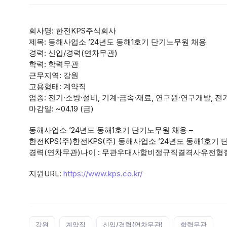
회사명: 한전KPS주식회사
제목: 동해사업소 ’24년도 동해1호기 단기노무원 채용
경력: 신입/경력(연차무관)
학력: 학력무관
근무지역: 강원
고용형태: 계약직
업종: 전기·소방·설비, 기계·금속·재료, 연구원·연구개발, 전기
마감일: ~04.19 (금)
동해사업소 ’24년도 동해1호기 단기노무원 채용 –
한전KPS(주)한전KPS(주) 동해사업소 ’24년도 동해1호
경력(연차무관)나이 : 무관우대사항비정규직결격사유전형
지원URL:
https://www.kps.co.kr/
Tags:
강원
계약직
신입/경력(연차무관)
학력무관