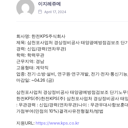
이지레쥬메
April 17, 2024
회사명: 한전KPS주식회사
제목: 삼천포사업처 경상정비공사 태양광예방점검보조 단
경력: 신입/경력(연차무관)
학력: 학력무관
근무지역: 경남
고용형태: 계약직
업종: 전기·소방·설비, 연구원·연구개발, 전기·전자·통신기능
마감일: ~04.26 (금)
삼천포사업처 경상정비공사 태양광예방점검보조 단기노무원
한전KPS(주)한전KPS(주) 삼천포사업처 경상정비공
: 무관경력 : 신입/경력(연차무관)나이 : 무관우대사항보훈대
가점부여(만점의 10%)결격사유전형절차/방법
지원URL:
https://www.kps.co.kr