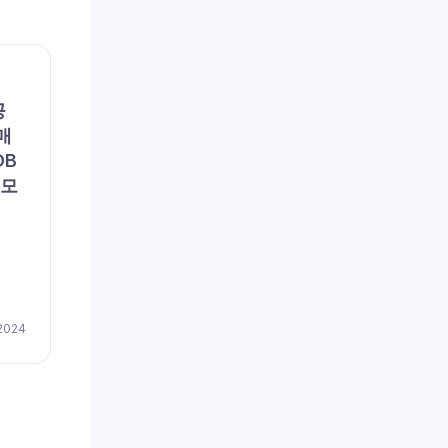
채용공고
채용공
공
(주)포지텍 (채용 공고, 구인,
리에
매
모집) – [일자리매칭플랫폼]
용 공
DB
솔루션 품질관리
이즈
 모
저(
채용
by
이지레쥬메
April 17, 2024
 2024