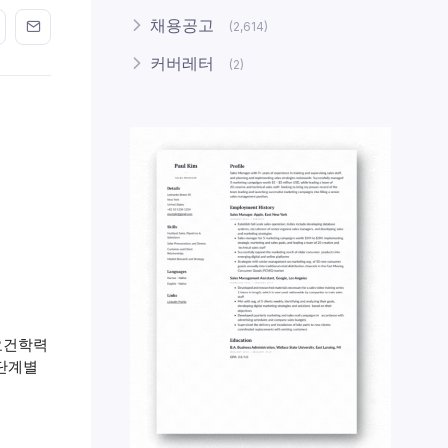
n FaceBook
his on Twitter
Share this on GMail
Share this on EMail
채용공고
(2,614)
커버레터
(2)
요건학력
형단계별