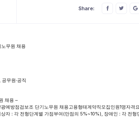
Share this o
Share t
Share:
기노무원 채용
, 공무원·공직
 채용 –
사 태양광예방점검보조 단기노무원 채용고용형태계약직모집인원1명자격
상자 : 각 전형단계별 가점부여(만점의 5%~10%), 장애인 : 각 전