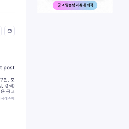
n FaceBook
his on Twitter
Share this on GMail
Share this on EMail
t post
구인, 모
입, 경력)
용 공고
 이지레쥬메