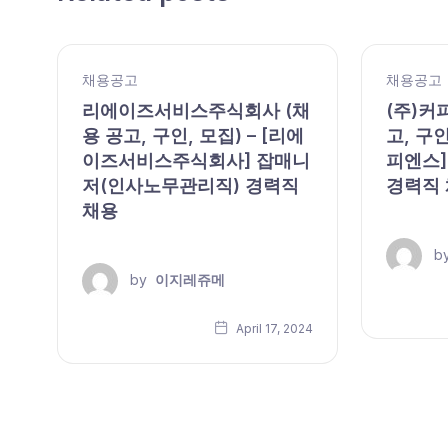
채용공고
채용공고
,
리에이즈서비스주식회사 (채
(주)커
용 공고, 구인, 모집) – [리에
고, 구인
이즈서비스주식회사] 잡매니
피엔스]
저(인사노무관리직) 경력직
경력직
채용
b
by
이지레쥬메
24
April 17, 2024