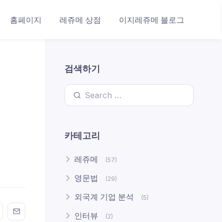
홈페이지
레쥬메 상점
이지레쥬메 블로그
검색하기
Search for:
카테고리
레쥬메
(57)
영문법
(29)
외국계 기업 분석
(5)
n FaceBook
his on Twitter
Share this on GMail
Share this on EMail
인터뷰
(2)