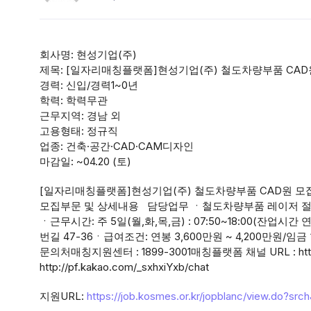
회사명: 현성기업(주)
제목: [일자리매칭플랫폼]현성기업(주) 철도차량부품 CAD
경력: 신입/경력1~0년
학력: 학력무관
근무지역: 경남 외
고용형태: 정규직
업종: 건축·공간·CAD·CAM디자인
마감일: ~04.20 (토)
[일자리매칭플랫폼]현성기업(주) 철도차량부품 CAD원 모집
모집부문 및 상세내용 담당업무 ㆍ철도차량부품 레이저 절단용
ㆍ근무시간: 주 5일(월,화,목,금) : 07:50~18:00(잔업시간
번길 47-36ㆍ급여조건: 연봉 3,600만원 ~ 4,200
문의처매칭지원센터 : 1899-3001매칭플랫폼 채널 URL : http:/
http://pf.kakao.com/_sxhxiYxb/chat
지원URL:
https://job.kosmes.or.kr/jopblanc/view.do?sr