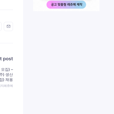
n FaceBook
his on Twitter
Share this on GMail
Share this on EMail
t post
 모집) –
주) 생산
접) 채용
 이지레쥬메