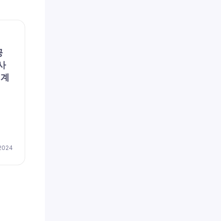
채용공고
채용공
공
파란손해사정(주) (채용 공
리에
사
고, 구인, 모집) – [일자리매
용 공
회계
칭플랫폼] 파란손해사정 DB
이즈
손보 심사 신입 및 경력자 모
저(
집
채용
by
이지레쥬메
 2024
April 17, 2024