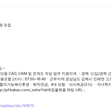
원 모집
 –
 CAD, CAM 및 전개도 작성 업무 지원자격 ㆍ경력 :신입/경력 
 연봉포함 )/(수) : 07:50~16:40ㆍ근무지역:경상남도 김해시 진례면 고
만원/임금 협의가능복리후생ㆍ퇴직연금, 4대 보험ㆍ식사제공(2식)ㆍ 자녀
/pf.kakao.com/_sxhxiYxb매칭플랫폼 채팅 URL :
chJopblancIdx=191875