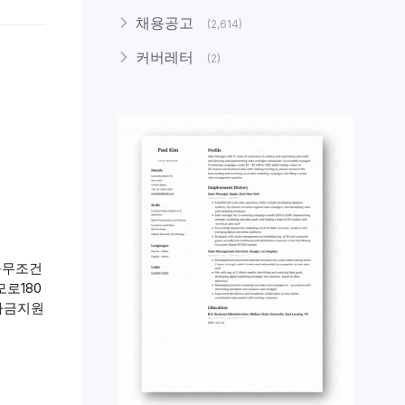
채용공고
(2,614)
커버레터
(2)
근무조건
모로180
학자금지원