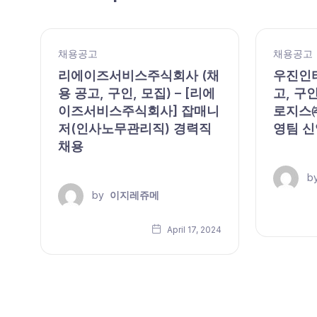
채용공고
채용공고
리에이즈서비스주식회사 (채
우진인터
용 공고, 구인, 모집) – [리에
고, 구인
이즈서비스주식회사] 잡매니
로지스㈜
모
저(인사노무관리직) 경력직
영팀 신
채용
b
by
이지레쥬메
24
April 17, 2024