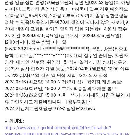
연령:임용 상한 연령(교육공무원의 정년 만62세와 동일)미 해당
자-다만,교육과정 운영상 임용에 어려움이 있는 경우 예외적으
로1차공고는65세까지, 2차공고부터70세까지 임용 상한연령을
정할 수 있음(채용일기준 만70세 생일이 지나지 않은 자로서,만
70세 생일이 포함된 학기의 말까지 임용 가능함) 4.원서 접수
가. 기간: 2024.04.11(목요일)공고개시～2024.04.15(월요일)
12:00까지나. 접수 방법: 이메일
(hw8368@korea.kr******@*******.***), 우편, 방문(화중초
등학교 교무실,***-****-****)다. 대리 접수인 준비물: 지원자
인장, 대리인 신분증, 위임장 5. 심사 일정가. 1차 심사(서류전
형)?1차 심사 합격자 개별 통보: 2024.04.15.(월요일) 12:00 이후
나. 2차 심사(수업 실연 및 면접 시험)?2차 심사 일정:
2024.04.16.(화요일) 14:00 예정?2차 심사 합격자 개별 통보:
2024.04.16.(화요일) 15:00 이후다. 최종합격자 개별 통보:
2024.04.16.(화요일) 15:00 이후 ** 기타 자세한 사항은 붙임 서
류 확인하시고 제출바랍니다. [첨부파일] :
2024 기간제교원채용공고(2-2 담임)-1차.hwp
지원URL:
https://www.goe.go.kr/home/job/jobOfferDetail.do?
menuId=100000000000207&menuInit=12%2C2%2C1%2C1&