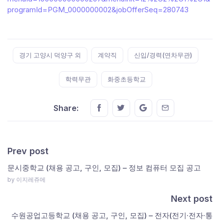
programId=PGM_0000000002&jobOfferSeq=280743
Tags:
경기 고양시 덕양구 외
계약직
신입/경력(연차무관)
학력무관
화중초등학교
Share this on FaceBook
Share this on Twitter
Share this on GMail
Share this on E
Share:
Prev post
문시중학교 (채용 공고, 구인, 모집) – 정보 컴퓨터 모집 공고
by 이지레쥬메
Next post
수원공업고등학교 (채용 공고, 구인, 모집) – 전자(전기·전자·통