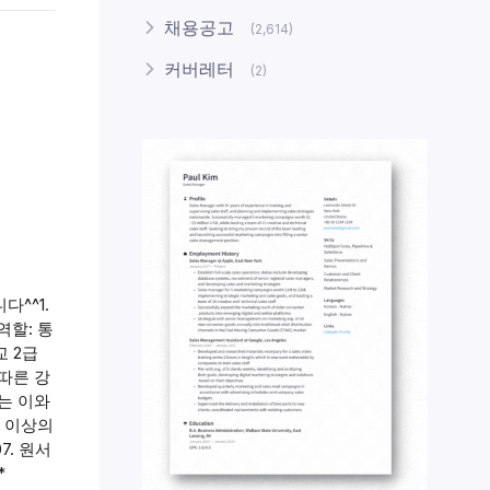
채용공고
(2,614)
커버레터
(2)
^^1.
 역할: 통
교 2급
 따른 강
는 이와
등 이상의
7. 원서
*