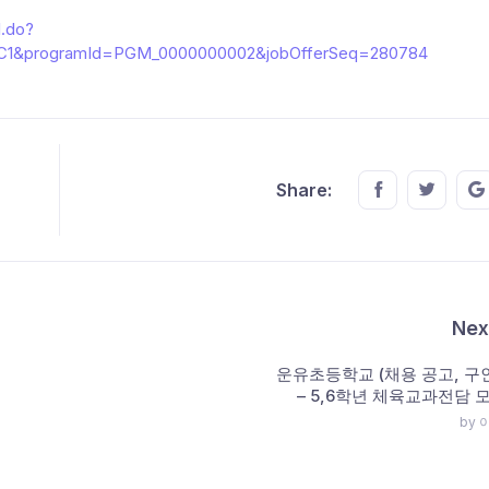
l.do?
C1&programId=PGM_0000000002&jobOfferSeq=280784
Share this o
Share t
Share:
Nex
운유초등학교 (채용 공고, 구인
– 5,6학년 체육교과전담 
by