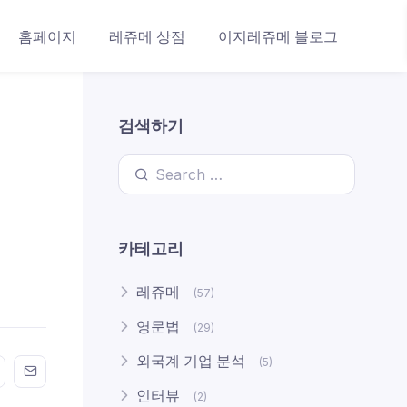
홈페이지
레쥬메 상점
이지레쥬메 블로그
검색하기
Search for:
카테고리
레쥬메
(57)
영문법
(29)
외국계 기업 분석
(5)
n FaceBook
his on Twitter
Share this on GMail
Share this on EMail
인터뷰
(2)