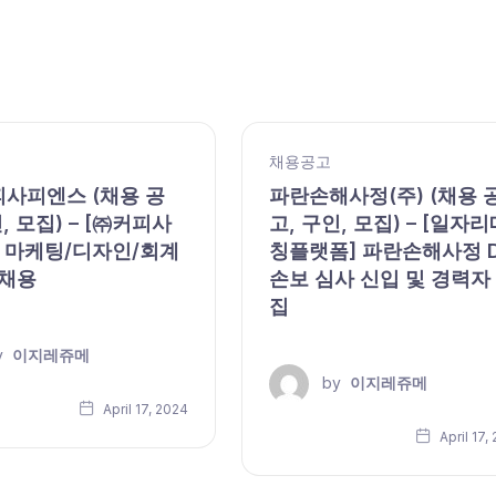
채용공고
피사피엔스 (채용 공
파란손해사정(주) (채용 
, 모집) – [㈜커피사
고, 구인, 모집) – [일자리
 마케팅/디자인/회계
칭플랫폼] 파란손해사정 
 채용
손보 심사 신입 및 경력자
집
y
이지레쥬메
by
이지레쥬메
April 17, 2024
April 17,