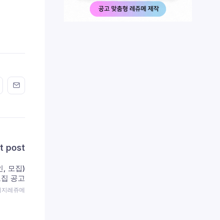
n FaceBook
his on Twitter
Share this on GMail
Share this on EMail
t post
, 모집)
모집 공고
 이지레쥬메