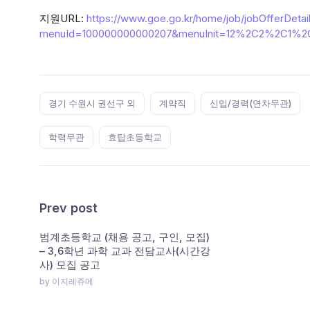
지원URL:
https://www.goe.go.kr/home/job/jobOfferDetai
menuId=100000000000207&menuInit=12%2C2%2C1%2
Tags:
경기 수원시 권선구 외
계약직
신입/경력(연차무관)
학력무관
효탑초등학교
Prev post
범계초등학교 (채용 공고, 구인, 모집)
– 3,6학년 과학 교과 전담교사(시간강
사) 모집 공고
by 이지레쥬메