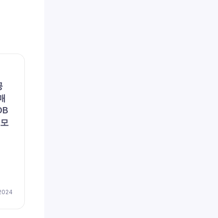
채용공고
채용공
공
(주)포지텍 (채용 공고, 구인,
리에
매
모집) – [일자리매칭플랫폼]
용 공
DB
솔루션 품질관리
이즈
 모
저(
채용
by
이지레쥬메
April 17, 2024
 2024